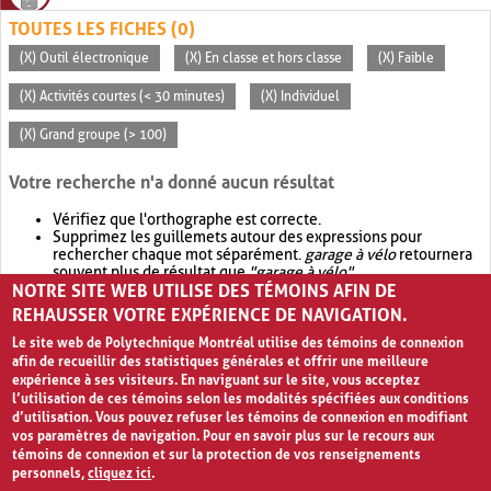
TOUTES LES FICHES (0)
(X) Outil électronique
(X) En classe et hors classe
(X) Faible
(X) Activités courtes (< 30 minutes)
(X) Individuel
(X) Grand groupe (> 100)
Votre recherche n'a donné aucun résultat
Vérifiez que l'orthographe est correcte.
Supprimez les guillemets autour des expressions pour
rechercher chaque mot séparément.
garage à vélo
retournera
souvent plus de résultat que
"garage à vélo"
.
NOTRE SITE WEB UTILISE DES TÉMOINS AFIN DE
Envisagez d'élargir votre recherche avec
OR
.
garage OR vélo
retournera souvent plus de résultat que
garage à vélo
.
REHAUSSER VOTRE EXPÉRIENCE DE NAVIGATION.
Le site web de Polytechnique Montréal utilise des témoins de connexion
afin de recueillir des statistiques générales et offrir une meilleure
expérience à ses visiteurs. En naviguant sur le site, vous acceptez
l’utilisation de ces témoins selon les modalités spécifiées aux conditions
d’utilisation. Vous pouvez refuser les témoins de connexion en modifiant
vos paramètres de navigation. Pour en savoir plus sur le recours aux
témoins de connexion et sur la protection de vos renseignements
personnels,
cliquez ici
.
Avis de confidentialité et conditions d’utilisation