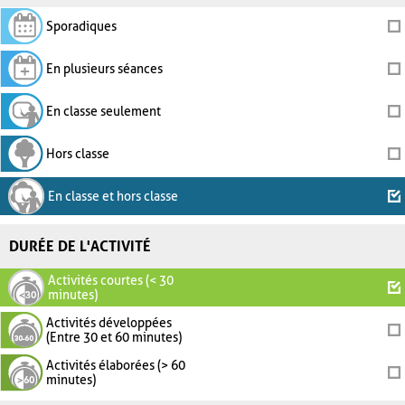
Sporadiques
En plusieurs séances
En classe seulement
Hors classe
En classe et hors classe
DURÉE DE L'ACTIVITÉ
Activités courtes (< 30
minutes)
Activités développées
(Entre 30 et 60 minutes)
Activités élaborées (> 60
minutes)