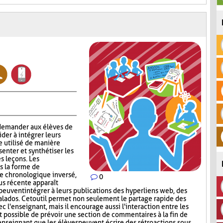
 demander aux élèves de
aider à intégrer leurs
e utilisé de manière
enter et synthétiser les
s leçons. Les
s la forme de
re chronologique inversé,
0
lus récente apparaît
peuvent intégrer à leurs publications des hyperliens web, des
lados. Cet outil permet non seulement le partage rapide des
c l'enseignant, mais il encourage aussi l'interaction entre les
st possible de prévoir une section de commentaires à la fin de
'enseignant que les élèves peuvent écrire des rétroactions sous