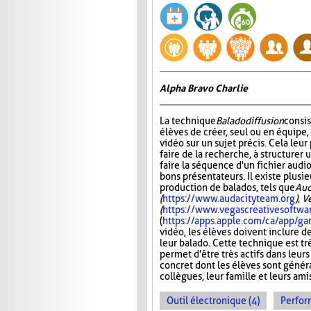
Alpha Bravo Charlie
La technique
Baladodiffusion
consi
élèves de créer, seul ou en équipe,
vidéo sur un sujet précis. Cela leu
faire de la recherche, à structurer u
faire la séquence d'un fichier audio
bons présentateurs. Il existe plusie
production de balados, tels que
Aud
(
https://www.audacityteam.org
), 
(
https://www.vegascreativesoftwa
(
https://apps.apple.com/ca/app/
vidéo, les élèves doivent inclure d
leur balado. Cette technique est tr
permet d'être très actifs dans leurs
concret dont les élèves sont généra
collègues, leur famille et leurs ami
Outil électronique (4)
Perfor