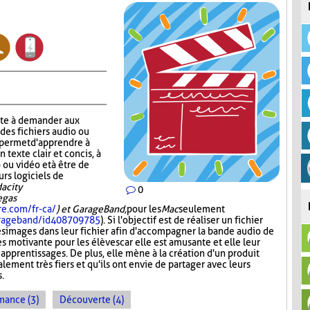
ste à demander aux
 des fichiers audio ou
r permet d'apprendre à
n texte clair et concis, à
 ou vidéo et à être de
urs logiciels de
acity
0
Vegas
re.com/fr-ca/
) et GarageBand,
pour les
Mac
seulement
garageband/id408709785
). Si l'objectif est de réaliser un fichier
es images dans leur fichier afin d'accompagner la bande audio de
ès motivante pour les élèves car elle est amusante et elle leur
 apprentissages. De plus, elle mène à la création d'un produit
lement très fiers et qu'ils ont envie de partager avec leurs
s.
mance (3)
Découverte (4)