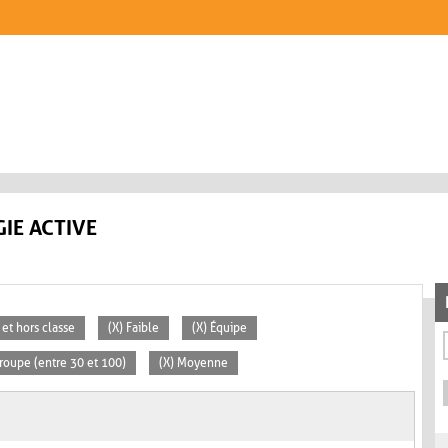
IE ACTIVE
 et hors classe
(X) Faible
(X) Équipe
roupe (entre 30 et 100)
(X) Moyenne