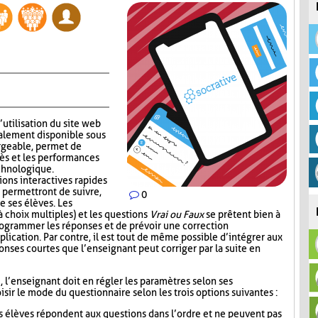
’utilisation du site web
alement disponible sous
rgeable, permet de
ès et les performances
echnologique.
ions interactives rapides
 permettront de suivre,
0
e ses élèves. Les
 choix multiples) et les questions
Vrai ou Faux
se prêtent bien à
 programmer les réponses et de prévoir une correction
lication. Par contre, il est tout de même possible d’intégrer aux
nses courtes que l’enseignant peut corriger par la suite en
i, l’enseignant doit en régler les paramètres selon ses
sir le mode du questionnaire selon les trois options suivantes :
s élèves répondent aux questions dans l’ordre et ne peuvent pas