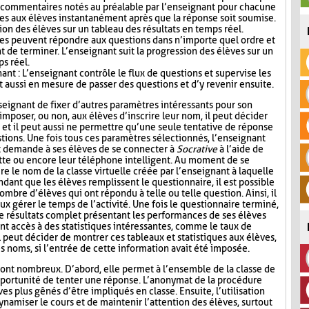
s commentaires notés au préalable par l’enseignant pour chacune
es aux élèves instantanément après que la réponse soit soumise.
ion des élèves sur un tableau des résultats en temps réel.
ves peuvent répondre aux questions dans n’importe quel ordre et
t de terminer. L’enseignant suit la progression des élèves sur un
ps réel.
nt : L’enseignant contrôle le flux de questions et supervise les
t aussi en mesure de passer des questions et d’y revenir ensuite.
seignant de fixer d’autres paramètres intéressants pour son
mposer, ou non, aux élèves d’inscrire leur nom, il peut décider
n, et il peut aussi ne permettre qu’une seule tentative de réponse
tions. Une fois tous ces paramètres sélectionnés, l’enseignant
t demande à ses élèves de se connecter à
Socrative
à l’aide de
lette ou encore leur téléphone intelligent. Au moment de se
re le nom de la classe virtuelle créée par l’enseignant à laquelle
ndant que les élèves remplissent le questionnaire, il est possible
ombre d’élèves qui ont répondu à telle ou telle question. Ainsi, il
ux gérer le temps de l’activité. Une fois le questionnaire terminé,
de résultats complet présentant les performances de ses élèves
nt accès à des statistiques intéressantes, comme le taux de
l peut décider de montrer ces tableaux et statistiques aux élèves,
s noms, si l’entrée de cette information avait été imposée.
ont nombreux. D’abord, elle permet à l’ensemble de la classe de
l’opportunité de tenter une réponse. L’anonymat de la procédure
es plus gênés d’être impliqués en classe. Ensuite, l’utilisation
namiser le cours et de maintenir l’attention des élèves, surtout