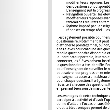
modifier leurs réponses. Le
des questions sont disponibl
L’enseignant suit la progress
Navigation ouverte : les élè
modifier leurs réponses avan
tableau des résultats en tem
Rythme imposé par l’enseigna
réponses en temps réel. Il es
Il est également possible pour l’en
questionnaire. Notamment, il peut i
d’afficher le pointage final, ou no
à ses élèves pour chacune des ques
rend le questionnaire disponible e
leur ordinateur portable, leur tab
connecter, les élèves doivent inscri
le questionnaire a été identifié. Pe
pour l’enseignant de surveiller le n
peut suivre leur progression et mie
l’enseignant a accès à un tableau 
pour chaque question. Il a égaleme
réussite à chacune des questions. I
en prenant bien soin de masquer le
Les avantages de cette technique s
participer à l’activité et d’avoir 
donne d’ailleurs l’occasion aux élèv
d’outils électroniques permet de dy