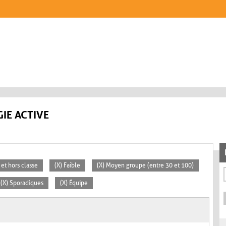
IE ACTIVE
 et hors classe
(X) Faible
(X) Moyen groupe (entre 30 et 100)
(X) Sporadiques
(X) Équipe