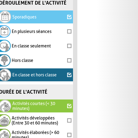
DÉROULEMENT DE L'ACTIVITÉ
Sporadiques
En plusieurs séances
En classe seulement
Hors classe
En classe et hors classe
DURÉE DE L'ACTIVITÉ
Activités courtes (< 30
minutes)
Activités développées
(Entre 30 et 60 minutes)
Activités élaborées (> 60
minutes)