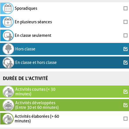
Sporadiques
En plusieurs séances
En classe seulement
Hors classe
En classe et hors classe
DURÉE DE L'ACTIVITÉ
Activités courtes (< 30
minutes)
Activités développées
(Entre 30 et 60 minutes)
Activités élaborées (> 60
minutes)