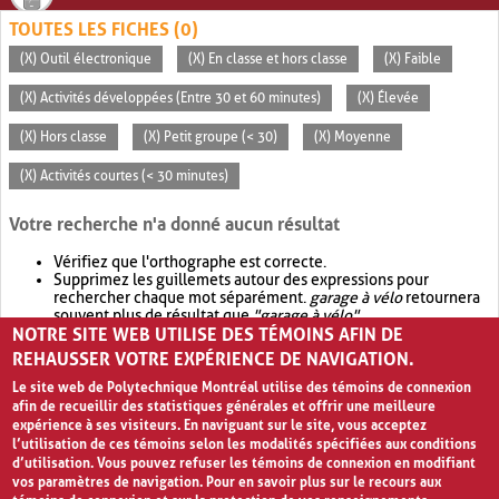
TOUTES LES FICHES (0)
(X) Outil électronique
(X) En classe et hors classe
(X) Faible
(X) Activités développées (Entre 30 et 60 minutes)
(X) Élevée
(X) Hors classe
(X) Petit groupe (< 30)
(X) Moyenne
(X) Activités courtes (< 30 minutes)
Votre recherche n'a donné aucun résultat
Vérifiez que l'orthographe est correcte.
Supprimez les guillemets autour des expressions pour
rechercher chaque mot séparément.
garage à vélo
retournera
souvent plus de résultat que
"garage à vélo"
.
NOTRE SITE WEB UTILISE DES TÉMOINS AFIN DE
Envisagez d'élargir votre recherche avec
OR
.
garage OR vélo
retournera souvent plus de résultat que
garage à vélo
.
REHAUSSER VOTRE EXPÉRIENCE DE NAVIGATION.
Le site web de Polytechnique Montréal utilise des témoins de connexion
afin de recueillir des statistiques générales et offrir une meilleure
expérience à ses visiteurs. En naviguant sur le site, vous acceptez
l’utilisation de ces témoins selon les modalités spécifiées aux conditions
d’utilisation. Vous pouvez refuser les témoins de connexion en modifiant
vos paramètres de navigation. Pour en savoir plus sur le recours aux