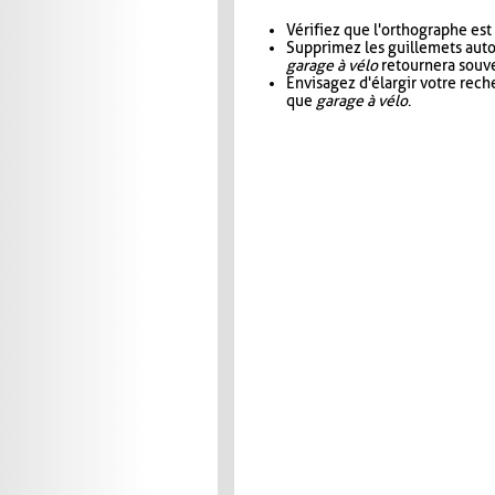
Vérifiez que l'orthographe est
Supprimez les guillemets aut
garage à vélo
retournera souve
Envisagez d'élargir votre rec
que
garage à vélo
.