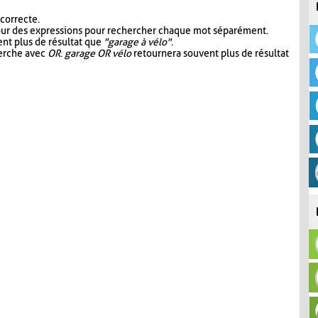
 correcte.
our des expressions pour rechercher chaque mot séparément.
nt plus de résultat que
"garage à vélo"
.
herche avec
OR
.
garage OR vélo
retournera souvent plus de résultat