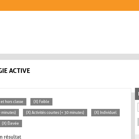
IE ACTIVE
 et hors classe
(X) Faible
0 minutes)
(X) Activités courtes (< 30 minutes)
(X) Individuel
(X) Élevée
n résultat