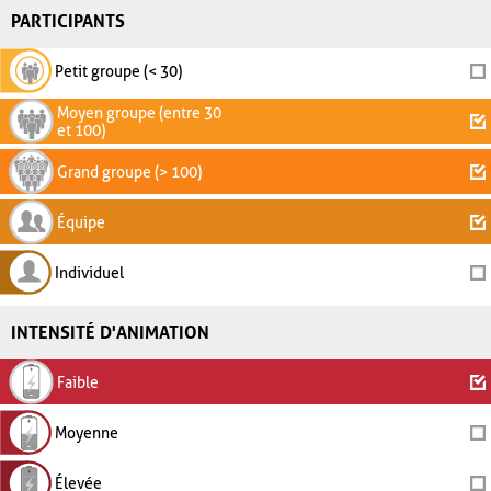
PARTICIPANTS
Petit groupe (< 30)
Moyen groupe (entre 30
et 100)
Grand groupe (> 100)
Équipe
Individuel
INTENSITÉ D'ANIMATION
Faible
Moyenne
Élevée