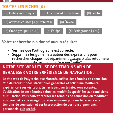
TOUTES LES FICHES (0)
(X) Outil électronique
(X) En classe et hors classe
(X) Faible
(X) Activités courtes (< 30 minutes)
(X) Élevée
(X) Grand groupe (> 100)
(X) Équipe
(X) Petit groupe (< 30)
Votre recherche n'a donné aucun résultat
Vérifiez que l'orthographe est correcte.
Supprimez les guillemets autour des expressions pour
rechercher chaque mot séparément.
garage à vélo
retournera
souvent plus de résultat que
"garage à vélo"
.
NOTRE SITE WEB UTILISE DES TÉMOINS AFIN DE
Envisagez d'élargir votre recherche avec
OR
.
garage OR vélo
retournera souvent plus de résultat que
garage à vélo
.
REHAUSSER VOTRE EXPÉRIENCE DE NAVIGATION.
Le site web de Polytechnique Montréal utilise des témoins de connexion
afin de recueillir des statistiques générales et offrir une meilleure
expérience à ses visiteurs. En naviguant sur le site, vous acceptez
l’utilisation de ces témoins selon les modalités spécifiées aux conditions
d’utilisation. Vous pouvez refuser les témoins de connexion en modifiant
vos paramètres de navigation. Pour en savoir plus sur le recours aux
témoins de connexion et sur la protection de vos renseignements
personnels,
cliquez ici
.
Avis de confidentialité et conditions d’utilisation