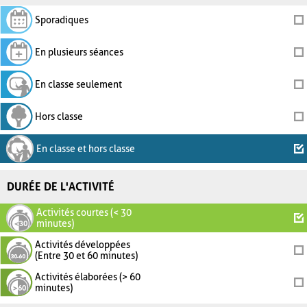
Sporadiques
En plusieurs séances
En classe seulement
Hors classe
En classe et hors classe
DURÉE DE L'ACTIVITÉ
Activités courtes (< 30
minutes)
Activités développées
(Entre 30 et 60 minutes)
Activités élaborées (> 60
minutes)