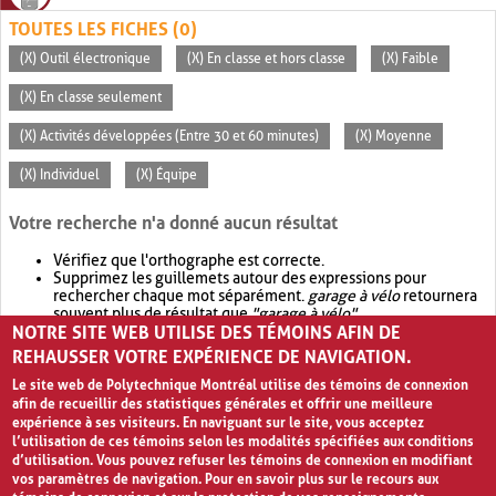
TOUTES LES FICHES (0)
(X) Outil électronique
(X) En classe et hors classe
(X) Faible
(X) En classe seulement
(X) Activités développées (Entre 30 et 60 minutes)
(X) Moyenne
(X) Individuel
(X) Équipe
Votre recherche n'a donné aucun résultat
Vérifiez que l'orthographe est correcte.
Supprimez les guillemets autour des expressions pour
rechercher chaque mot séparément.
garage à vélo
retournera
souvent plus de résultat que
"garage à vélo"
.
NOTRE SITE WEB UTILISE DES TÉMOINS AFIN DE
Envisagez d'élargir votre recherche avec
OR
.
garage OR vélo
retournera souvent plus de résultat que
garage à vélo
.
REHAUSSER VOTRE EXPÉRIENCE DE NAVIGATION.
Le site web de Polytechnique Montréal utilise des témoins de connexion
afin de recueillir des statistiques générales et offrir une meilleure
expérience à ses visiteurs. En naviguant sur le site, vous acceptez
l’utilisation de ces témoins selon les modalités spécifiées aux conditions
d’utilisation. Vous pouvez refuser les témoins de connexion en modifiant
vos paramètres de navigation. Pour en savoir plus sur le recours aux