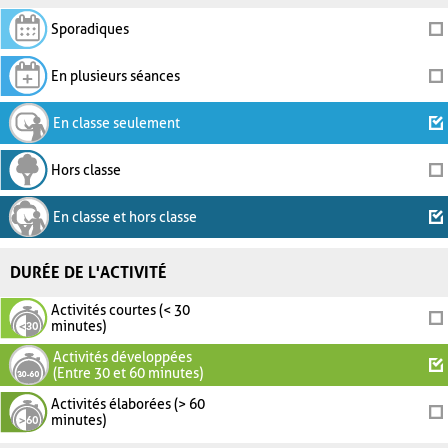
Sporadiques
En plusieurs séances
En classe seulement
Hors classe
En classe et hors classe
DURÉE DE L'ACTIVITÉ
Activités courtes (< 30
minutes)
Activités développées
(Entre 30 et 60 minutes)
Activités élaborées (> 60
minutes)