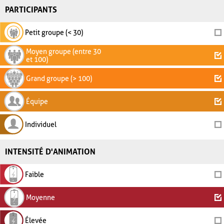
PARTICIPANTS
Petit groupe (< 30)
Moyen groupe (entre 30
et 100)
Grand groupe (> 100)
Équipe
Individuel
INTENSITÉ D'ANIMATION
Faible
Moyenne
Élevée