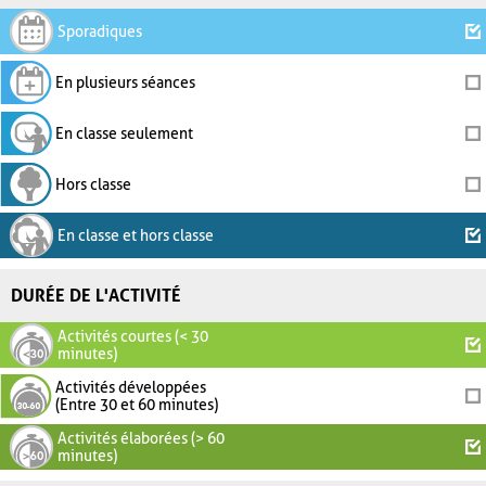
Sporadiques
En plusieurs séances
En classe seulement
Hors classe
En classe et hors classe
DURÉE DE L'ACTIVITÉ
Activités courtes (< 30
minutes)
Activités développées
(Entre 30 et 60 minutes)
Activités élaborées (> 60
minutes)