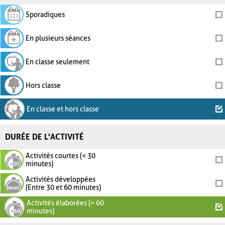
Sporadiques
En plusieurs séances
En classe seulement
Hors classe
En classe et hors classe
DURÉE DE L'ACTIVITÉ
Activités courtes (< 30
minutes)
Activités développées
(Entre 30 et 60 minutes)
Activités élaborées (> 60
minutes)