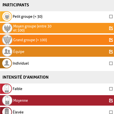
PARTICIPANTS
Petit groupe (< 30)
Moyen groupe (entre 30
et 100)
Grand groupe (> 100)
Équipe
Individuel
INTENSITÉ D'ANIMATION
Faible
Moyenne
Élevée