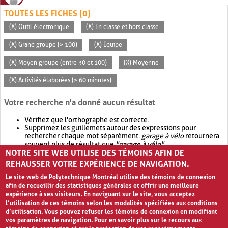
TOUTES LES FICHES (0)
(X) Outil électronique
(X) En classe et hors classe
(X) Grand groupe (> 100)
(X) Équipe
(X) Moyen groupe (entre 30 et 100)
(X) Moyenne
(X) Activités élaborées (> 60 minutes)
Votre recherche n'a donné aucun résultat
Vérifiez que l'orthographe est correcte.
Supprimez les guillemets autour des expressions pour
rechercher chaque mot séparément.
garage à vélo
retournera
souvent plus de résultat que
"garage à vélo"
.
NOTRE SITE WEB UTILISE DES TÉMOINS AFIN DE
Envisagez d'élargir votre recherche avec
OR
.
garage OR vélo
retournera souvent plus de résultat que
garage à vélo
.
REHAUSSER VOTRE EXPÉRIENCE DE NAVIGATION.
Le site web de Polytechnique Montréal utilise des témoins de connexion
afin de recueillir des statistiques générales et offrir une meilleure
expérience à ses visiteurs. En naviguant sur le site, vous acceptez
l’utilisation de ces témoins selon les modalités spécifiées aux conditions
d’utilisation. Vous pouvez refuser les témoins de connexion en modifiant
vos paramètres de navigation. Pour en savoir plus sur le recours aux