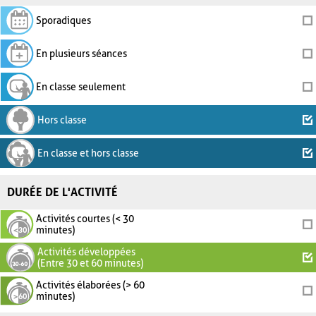
Sporadiques
En plusieurs séances
En classe seulement
Hors classe
En classe et hors classe
DURÉE DE L'ACTIVITÉ
Activités courtes (< 30
minutes)
Activités développées
(Entre 30 et 60 minutes)
Activités élaborées (> 60
minutes)