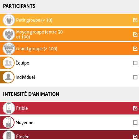
PARTICIPANTS
Petit groupe (< 30)
Moyen groupe (entre 30
et 100)
Grand groupe (> 100)
Équipe
Individuel
INTENSITÉ D'ANIMATION
Faible
Moyenne
Élevée