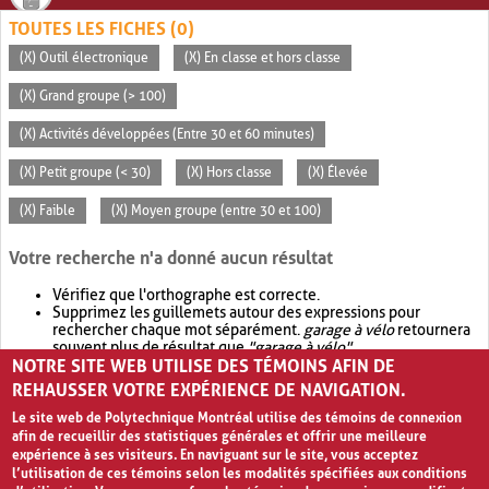
TOUTES LES FICHES (0)
(X) Outil électronique
(X) En classe et hors classe
(X) Grand groupe (> 100)
(X) Activités développées (Entre 30 et 60 minutes)
(X) Petit groupe (< 30)
(X) Hors classe
(X) Élevée
(X) Faible
(X) Moyen groupe (entre 30 et 100)
Votre recherche n'a donné aucun résultat
Vérifiez que l'orthographe est correcte.
Supprimez les guillemets autour des expressions pour
rechercher chaque mot séparément.
garage à vélo
retournera
souvent plus de résultat que
"garage à vélo"
.
NOTRE SITE WEB UTILISE DES TÉMOINS AFIN DE
Envisagez d'élargir votre recherche avec
OR
.
garage OR vélo
retournera souvent plus de résultat que
garage à vélo
.
REHAUSSER VOTRE EXPÉRIENCE DE NAVIGATION.
Le site web de Polytechnique Montréal utilise des témoins de connexion
afin de recueillir des statistiques générales et offrir une meilleure
expérience à ses visiteurs. En naviguant sur le site, vous acceptez
l’utilisation de ces témoins selon les modalités spécifiées aux conditions