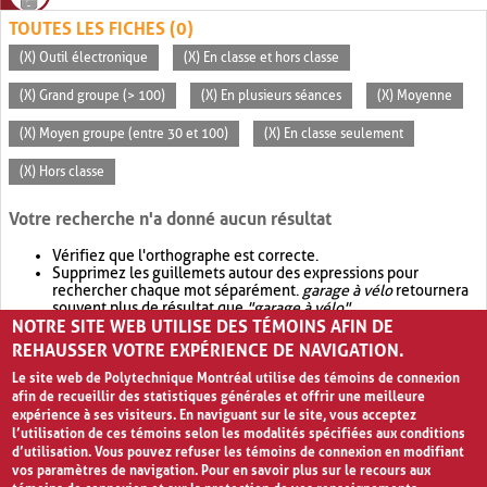
TOUTES LES FICHES (0)
(X) Outil électronique
(X) En classe et hors classe
(X) Grand groupe (> 100)
(X) En plusieurs séances
(X) Moyenne
(X) Moyen groupe (entre 30 et 100)
(X) En classe seulement
(X) Hors classe
Votre recherche n'a donné aucun résultat
Vérifiez que l'orthographe est correcte.
Supprimez les guillemets autour des expressions pour
rechercher chaque mot séparément.
garage à vélo
retournera
souvent plus de résultat que
"garage à vélo"
.
NOTRE SITE WEB UTILISE DES TÉMOINS AFIN DE
Envisagez d'élargir votre recherche avec
OR
.
garage OR vélo
retournera souvent plus de résultat que
garage à vélo
.
REHAUSSER VOTRE EXPÉRIENCE DE NAVIGATION.
Le site web de Polytechnique Montréal utilise des témoins de connexion
afin de recueillir des statistiques générales et offrir une meilleure
expérience à ses visiteurs. En naviguant sur le site, vous acceptez
l’utilisation de ces témoins selon les modalités spécifiées aux conditions
d’utilisation. Vous pouvez refuser les témoins de connexion en modifiant
vos paramètres de navigation. Pour en savoir plus sur le recours aux