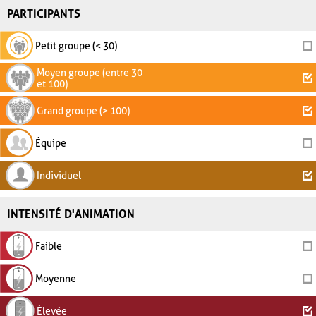
PARTICIPANTS
Petit groupe (< 30)
Moyen groupe (entre 30
et 100)
Grand groupe (> 100)
Équipe
Individuel
INTENSITÉ D'ANIMATION
Faible
Moyenne
Élevée