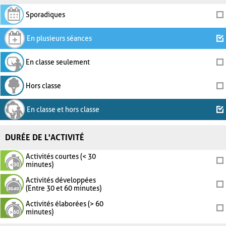
Sporadiques
En plusieurs séances
En classe seulement
Hors classe
En classe et hors classe
DURÉE DE L'ACTIVITÉ
Activités courtes (< 30
minutes)
Activités développées
(Entre 30 et 60 minutes)
Activités élaborées (> 60
minutes)