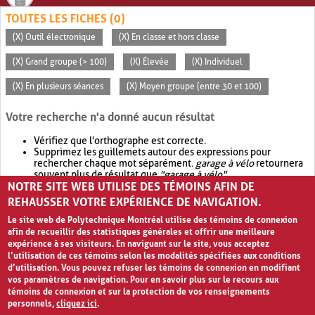
TOUTES LES FICHES (0)
(X) Outil électronique
(X) En classe et hors classe
(X) Grand groupe (> 100)
(X) Élevée
(X) Individuel
(X) En plusieurs séances
(X) Moyen groupe (entre 30 et 100)
Votre recherche n'a donné aucun résultat
Vérifiez que l'orthographe est correcte.
Supprimez les guillemets autour des expressions pour
rechercher chaque mot séparément.
garage à vélo
retournera
souvent plus de résultat que
"garage à vélo"
.
NOTRE SITE WEB UTILISE DES TÉMOINS AFIN DE
Envisagez d'élargir votre recherche avec
OR
.
garage OR vélo
retournera souvent plus de résultat que
garage à vélo
.
REHAUSSER VOTRE EXPÉRIENCE DE NAVIGATION.
Le site web de Polytechnique Montréal utilise des témoins de connexion
afin de recueillir des statistiques générales et offrir une meilleure
expérience à ses visiteurs. En naviguant sur le site, vous acceptez
l’utilisation de ces témoins selon les modalités spécifiées aux conditions
d’utilisation. Vous pouvez refuser les témoins de connexion en modifiant
vos paramètres de navigation. Pour en savoir plus sur le recours aux
témoins de connexion et sur la protection de vos renseignements
personnels,
cliquez ici
.
Avis de confidentialité et conditions d’utilisation