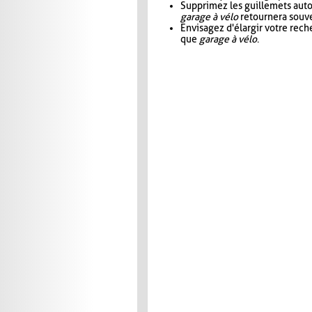
Supprimez les guillemets aut
garage à vélo
retournera souve
Envisagez d'élargir votre rec
que
garage à vélo
.