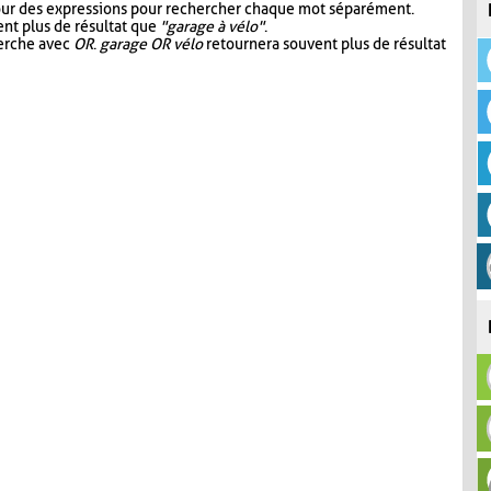
our des expressions pour rechercher chaque mot séparément.
nt plus de résultat que
"garage à vélo"
.
herche avec
OR
.
garage OR vélo
retournera souvent plus de résultat