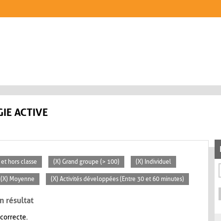
IE ACTIVE
 et hors classe
(X) Grand groupe (> 100)
(X) Individuel
(X) Moyenne
(X) Activités développées (Entre 30 et 60 minutes)
n résultat
 correcte.