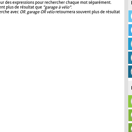
our des expressions pour rechercher chaque mot séparément.
nt plus de résultat que
"garage à vélo"
.
herche avec
OR
.
garage OR vélo
retournera souvent plus de résultat