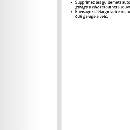
Supprimez les guillemets aut
garage à vélo
retournera souve
Envisagez d'élargir votre rec
que
garage à vélo
.