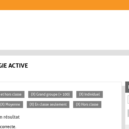
IE ACTIVE
 et hors classe
(X) Grand groupe (> 100)
(X) Individuel
(X) Moyenne
(X) En classe seulement
(X) Hors classe
n résultat
 correcte.