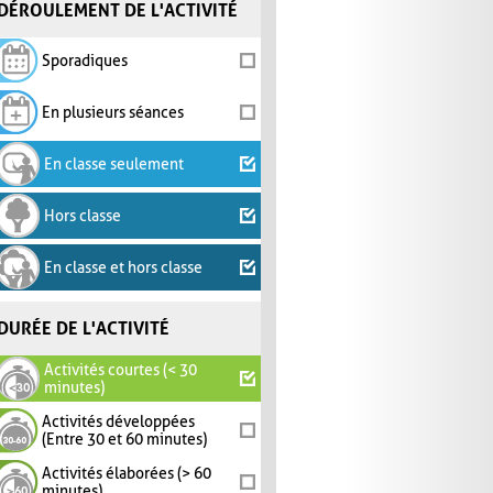
DÉROULEMENT DE L'ACTIVITÉ
Sporadiques
En plusieurs séances
En classe seulement
Hors classe
En classe et hors classe
DURÉE DE L'ACTIVITÉ
Activités courtes (< 30
minutes)
Activités développées
(Entre 30 et 60 minutes)
Activités élaborées (> 60
minutes)