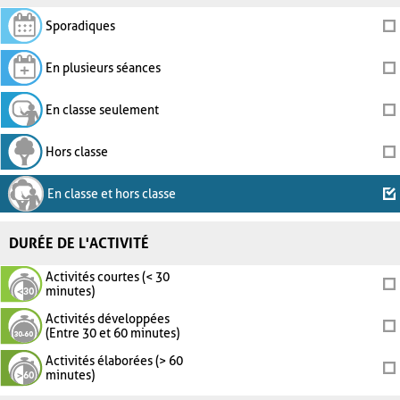
Sporadiques
En plusieurs séances
En classe seulement
Hors classe
En classe et hors classe
DURÉE DE L'ACTIVITÉ
Activités courtes (< 30
minutes)
Activités développées
(Entre 30 et 60 minutes)
Activités élaborées (> 60
minutes)