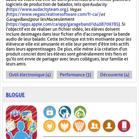
logiciels de production de balados, tels que
Audacity
(
https://www.audacityteam.org
), Vegas
(
https://www.vegascreativesoftware.com/fr-ca/
) et
GarageBand,
pour les
Mac
seulement
(
https://apps.apple.com/ca/app/garageband/id408709785
). Si
l'objectif est de réaliser un fichier vidéo, les élèves doivent
inclure des images dans leur fichier afin d'accompagner la bande
audio de leur balado. Cette technique est très motivante pour les
élèves car elle est amusante et elle leur permet d'être très actifs
dans leurs apprentissages. De plus, elle mène à la création d'un
produit concret dont les élèves sont généralement très fiers et
qu'ils ont envie de partager avec leurs collègues, leur famille et
leurs amis.
Outil électronique (4)
Performance (3)
Découverte (4)
BLOGUE