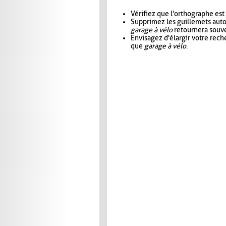
Vérifiez que l'orthographe est
Supprimez les guillemets aut
garage à vélo
retournera souve
Envisagez d'élargir votre rec
que
garage à vélo
.