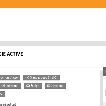
IE ACTIVE
 et hors classe
(X) Grand groupe (> 100)
(X) Individuel
(X) Équipe
(X) Moyenne
sse
n résultat