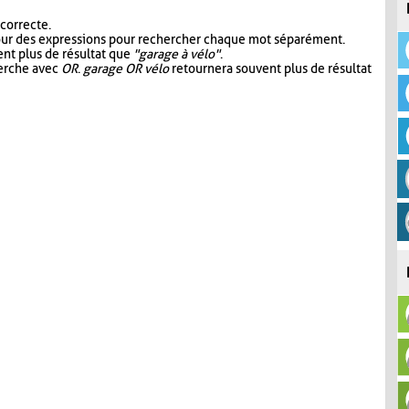
 correcte.
our des expressions pour rechercher chaque mot séparément.
nt plus de résultat que
"garage à vélo"
.
herche avec
OR
.
garage OR vélo
retournera souvent plus de résultat