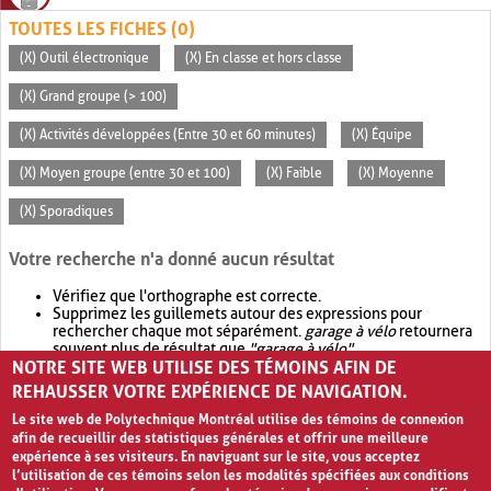
TOUTES LES FICHES (0)
(X) Outil électronique
(X) En classe et hors classe
(X) Grand groupe (> 100)
(X) Activités développées (Entre 30 et 60 minutes)
(X) Équipe
(X) Moyen groupe (entre 30 et 100)
(X) Faible
(X) Moyenne
(X) Sporadiques
Votre recherche n'a donné aucun résultat
Vérifiez que l'orthographe est correcte.
Supprimez les guillemets autour des expressions pour
rechercher chaque mot séparément.
garage à vélo
retournera
souvent plus de résultat que
"garage à vélo"
.
NOTRE SITE WEB UTILISE DES TÉMOINS AFIN DE
Envisagez d'élargir votre recherche avec
OR
.
garage OR vélo
retournera souvent plus de résultat que
garage à vélo
.
REHAUSSER VOTRE EXPÉRIENCE DE NAVIGATION.
Le site web de Polytechnique Montréal utilise des témoins de connexion
afin de recueillir des statistiques générales et offrir une meilleure
expérience à ses visiteurs. En naviguant sur le site, vous acceptez
l’utilisation de ces témoins selon les modalités spécifiées aux conditions