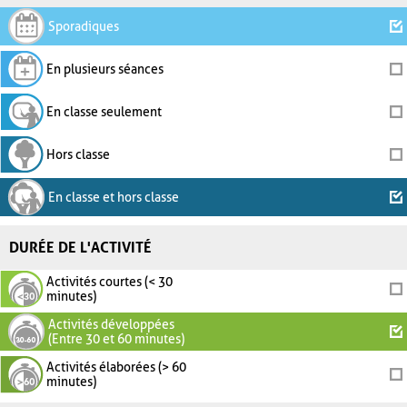
Sporadiques
En plusieurs séances
En classe seulement
Hors classe
En classe et hors classe
DURÉE DE L'ACTIVITÉ
Activités courtes (< 30
minutes)
Activités développées
(Entre 30 et 60 minutes)
Activités élaborées (> 60
minutes)