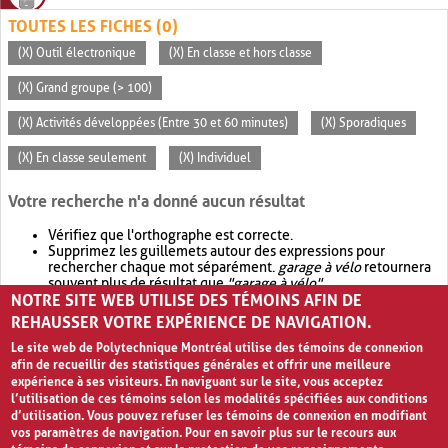
TOUTES LES FICHES (0)
(X) Outil électronique
(X) En classe et hors classe
(X) Grand groupe (> 100)
(X) Activités développées (Entre 30 et 60 minutes)
(X) Sporadiques
(X) En classe seulement
(X) Individuel
Votre recherche n'a donné aucun résultat
Vérifiez que l'orthographe est correcte.
Supprimez les guillemets autour des expressions pour
rechercher chaque mot séparément.
garage à vélo
retournera
souvent plus de résultat que
"garage à vélo"
.
NOTRE SITE WEB UTILISE DES TÉMOINS AFIN DE
Envisagez d'élargir votre recherche avec
OR
.
garage OR vélo
retournera souvent plus de résultat que
garage à vélo
.
REHAUSSER VOTRE EXPÉRIENCE DE NAVIGATION.
Le site web de Polytechnique Montréal utilise des témoins de connexion
afin de recueillir des statistiques générales et offrir une meilleure
expérience à ses visiteurs. En naviguant sur le site, vous acceptez
l’utilisation de ces témoins selon les modalités spécifiées aux conditions
d’utilisation. Vous pouvez refuser les témoins de connexion en modifiant
vos paramètres de navigation. Pour en savoir plus sur le recours aux