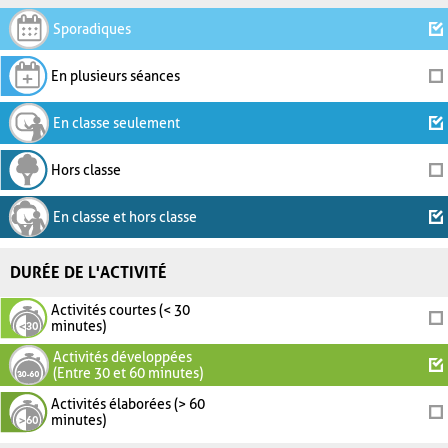
Sporadiques
En plusieurs séances
En classe seulement
Hors classe
En classe et hors classe
DURÉE DE L'ACTIVITÉ
Activités courtes (< 30
minutes)
Activités développées
(Entre 30 et 60 minutes)
Activités élaborées (> 60
minutes)