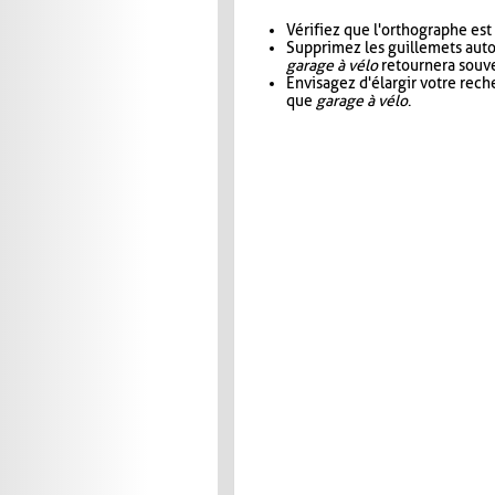
Vérifiez que l'orthographe est
Supprimez les guillemets aut
garage à vélo
retournera souve
Envisagez d'élargir votre rec
que
garage à vélo
.