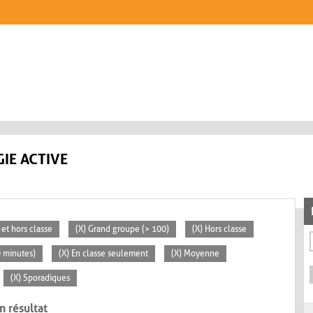
IE ACTIVE
 et hors classe
(X) Grand groupe (> 100)
(X) Hors classe
0 minutes)
(X) En classe seulement
(X) Moyenne
(X) Sporadiques
n résultat