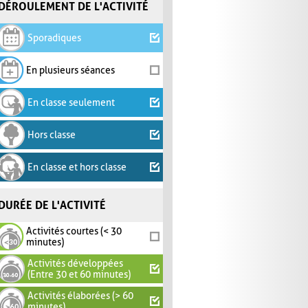
DÉROULEMENT DE L'ACTIVITÉ
Sporadiques
En plusieurs séances
En classe seulement
Hors classe
En classe et hors classe
DURÉE DE L'ACTIVITÉ
Activités courtes (< 30
minutes)
Activités développées
(Entre 30 et 60 minutes)
Activités élaborées (> 60
minutes)