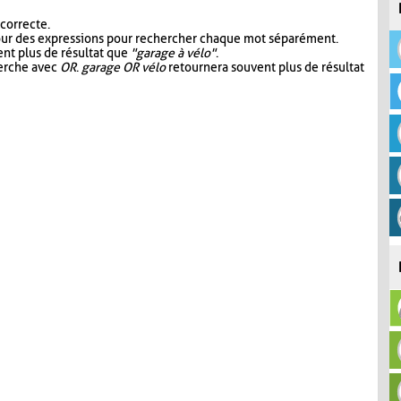
 correcte.
our des expressions pour rechercher chaque mot séparément.
nt plus de résultat que
"garage à vélo"
.
herche avec
OR
.
garage OR vélo
retournera souvent plus de résultat