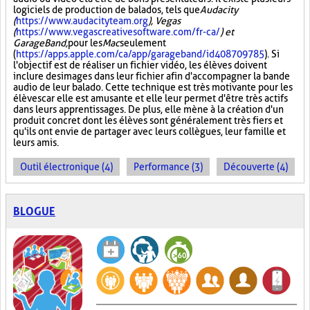
logiciels de production de balados, tels que
Audacity
(
https://www.audacityteam.org
), Vegas
(
https://www.vegascreativesoftware.com/fr-ca/
) et
GarageBand,
pour les
Mac
seulement
(
https://apps.apple.com/ca/app/garageband/id408709785
). Si
l'objectif est de réaliser un fichier vidéo, les élèves doivent
inclure des images dans leur fichier afin d'accompagner la bande
audio de leur balado. Cette technique est très motivante pour les
élèves car elle est amusante et elle leur permet d'être très actifs
dans leurs apprentissages. De plus, elle mène à la création d'un
produit concret dont les élèves sont généralement très fiers et
qu'ils ont envie de partager avec leurs collègues, leur famille et
leurs amis.
Outil électronique (4)
Performance (3)
Découverte (4)
BLOGUE