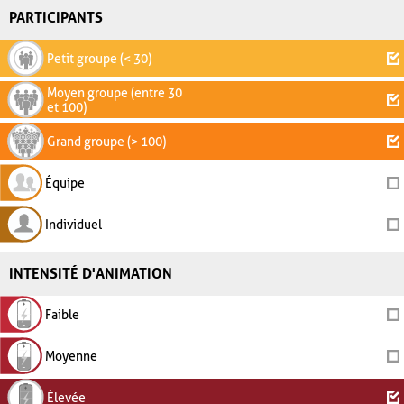
PARTICIPANTS
Petit groupe (< 30)
Moyen groupe (entre 30
et 100)
Grand groupe (> 100)
Équipe
Individuel
INTENSITÉ D'ANIMATION
Faible
Moyenne
Élevée