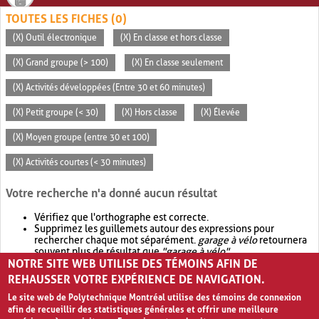
TOUTES LES FICHES (0)
(X) Outil électronique
(X) En classe et hors classe
(X) Grand groupe (> 100)
(X) En classe seulement
(X) Activités développées (Entre 30 et 60 minutes)
(X) Petit groupe (< 30)
(X) Hors classe
(X) Élevée
(X) Moyen groupe (entre 30 et 100)
(X) Activités courtes (< 30 minutes)
Votre recherche n'a donné aucun résultat
Vérifiez que l'orthographe est correcte.
Supprimez les guillemets autour des expressions pour
rechercher chaque mot séparément.
garage à vélo
retournera
souvent plus de résultat que
"garage à vélo"
.
NOTRE SITE WEB UTILISE DES TÉMOINS AFIN DE
Envisagez d'élargir votre recherche avec
OR
.
garage OR vélo
retournera souvent plus de résultat que
garage à vélo
.
REHAUSSER VOTRE EXPÉRIENCE DE NAVIGATION.
Le site web de Polytechnique Montréal utilise des témoins de connexion
afin de recueillir des statistiques générales et offrir une meilleure