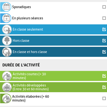
Sporadiques
En plusieurs séances
En classe seulement
Hors classe
En classe et hors classe
DURÉE DE L'ACTIVITÉ
Activités courtes (< 30
minutes)
Activités développées
(Entre 30 et 60 minutes)
Activités élaborées (> 60
minutes)