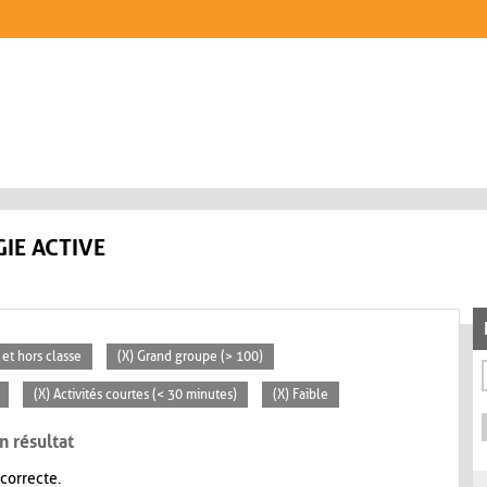
IE ACTIVE
 et hors classe
(X) Grand groupe (> 100)
(X) Activités courtes (< 30 minutes)
(X) Faible
n résultat
 correcte.