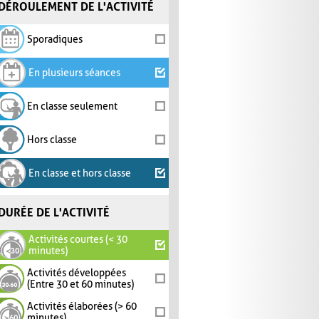
DÉROULEMENT DE L'ACTIVITÉ
Sporadiques
En plusieurs séances
En classe seulement
Hors classe
En classe et hors classe
DURÉE DE L'ACTIVITÉ
Activités courtes (< 30
minutes)
Activités développées
(Entre 30 et 60 minutes)
Activités élaborées (> 60
minutes)