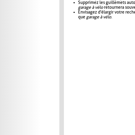
Supprimez les guillemets aut
garage à vélo
retournera souve
Envisagez d'élargir votre rec
que
garage à vélo
.