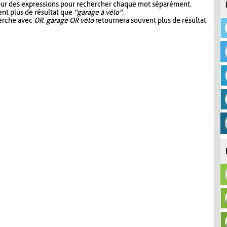
our des expressions pour rechercher chaque mot séparément.
nt plus de résultat que
"garage à vélo"
.
herche avec
OR
.
garage OR vélo
retournera souvent plus de résultat