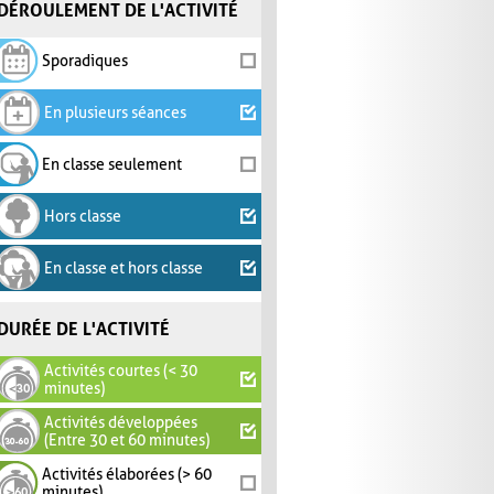
DÉROULEMENT DE L'ACTIVITÉ
Sporadiques
En plusieurs séances
En classe seulement
Hors classe
En classe et hors classe
DURÉE DE L'ACTIVITÉ
Activités courtes (< 30
minutes)
Activités développées
(Entre 30 et 60 minutes)
Activités élaborées (> 60
minutes)