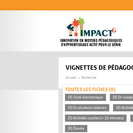
Aller au contenu principal
VIGNETTES DE PÉDAGOG
Accueil
Recherche
TOUTES LES FICHES (0)
(X) Outil électronique
(X) En classe
(X) En plusieurs séances
(X) Activi
(X) Activités courtes (< 30 minutes)
(X) Élevée