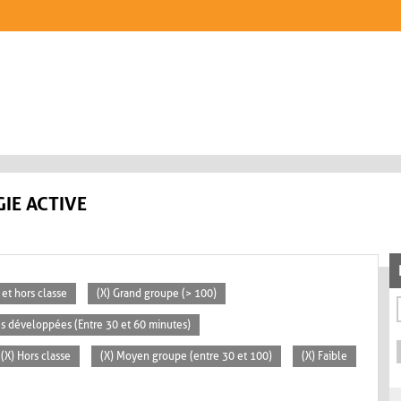
IE ACTIVE
 et hors classe
(X) Grand groupe (> 100)
tés développées (Entre 30 et 60 minutes)
(X) Hors classe
(X) Moyen groupe (entre 30 et 100)
(X) Faible