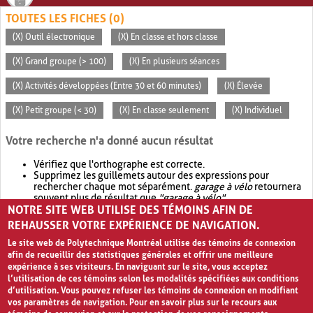
TOUTES LES FICHES (0)
(X) Outil électronique
(X) En classe et hors classe
(X) Grand groupe (> 100)
(X) En plusieurs séances
(X) Activités développées (Entre 30 et 60 minutes)
(X) Élevée
(X) Petit groupe (< 30)
(X) En classe seulement
(X) Individuel
Votre recherche n'a donné aucun résultat
Vérifiez que l'orthographe est correcte.
Supprimez les guillemets autour des expressions pour
rechercher chaque mot séparément.
garage à vélo
retournera
souvent plus de résultat que
"garage à vélo"
.
NOTRE SITE WEB UTILISE DES TÉMOINS AFIN DE
Envisagez d'élargir votre recherche avec
OR
.
garage OR vélo
retournera souvent plus de résultat que
garage à vélo
.
REHAUSSER VOTRE EXPÉRIENCE DE NAVIGATION.
Le site web de Polytechnique Montréal utilise des témoins de connexion
afin de recueillir des statistiques générales et offrir une meilleure
expérience à ses visiteurs. En naviguant sur le site, vous acceptez
l’utilisation de ces témoins selon les modalités spécifiées aux conditions
d’utilisation. Vous pouvez refuser les témoins de connexion en modifiant
vos paramètres de navigation. Pour en savoir plus sur le recours aux