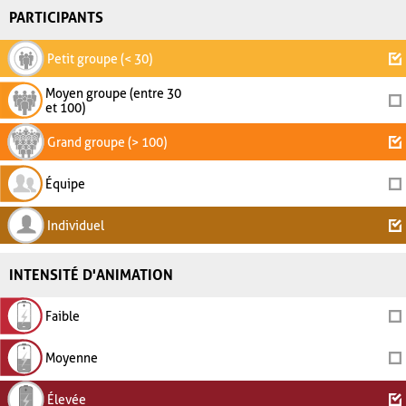
PARTICIPANTS
Petit groupe (< 30)
Moyen groupe (entre 30
et 100)
Grand groupe (> 100)
Équipe
Individuel
INTENSITÉ D'ANIMATION
Faible
Moyenne
Élevée