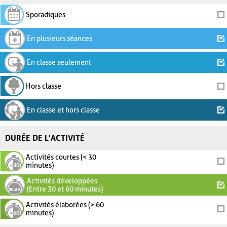
Sporadiques
En plusieurs séances
En classe seulement
Hors classe
En classe et hors classe
DURÉE DE L'ACTIVITÉ
Activités courtes (< 30
minutes)
Activités développées
(Entre 30 et 60 minutes)
Activités élaborées (> 60
minutes)