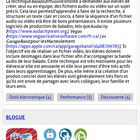
La technique
Baladodiffusion
consiste à demander aux élèves de
créer, seul ou en équipe, des fichiers audio ou vidéo sur un sujet
précis. Cela leur permet d'apprendre à faire de la recherche, à
structurer un texte clair et concis, à faire la séquence d'un fichier
audio ou vidéo et à être de bons présentateurs. Il existe plusieurs
logiciels de production de balados, tels que
Audacity
(
https://www.audacityteam.org
), Vegas
(
https://www.vegascreativesoftware.com/fr-ca/
) et
GarageBand,
pour les
Mac
seulement
(
https://apps.apple.com/ca/app/garageband/id408709785
). Si
l'objectif est de réaliser un fichier vidéo, les élèves doivent
inclure des images dans leur fichier afin d'accompagner la bande
audio de leur balado. Cette technique est très motivante pour les
élèves car elle est amusante et elle leur permet d'être très actifs
dans leurs apprentissages. De plus, elle mène à la création d'un
produit concret dont les élèves sont généralement très fiers et
qu'ils ont envie de partager avec leurs collègues, leur famille et
leurs amis.
Outil électronique (4)
Performance (3)
Découverte (4)
BLOGUE