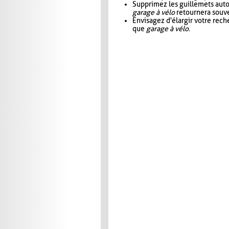
Supprimez les guillemets aut
garage à vélo
retournera souve
Envisagez d'élargir votre rec
que
garage à vélo
.