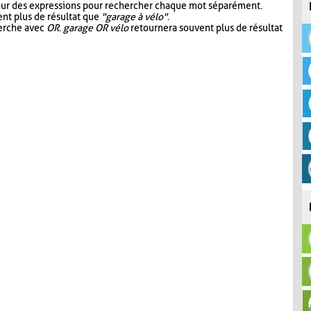
our des expressions pour rechercher chaque mot séparément.
nt plus de résultat que
"garage à vélo"
.
herche avec
OR
.
garage OR vélo
retournera souvent plus de résultat