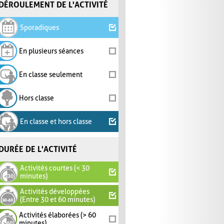
DÉROULEMENT DE L'ACTIVITÉ
Sporadiques
En plusieurs séances
En classe seulement
Hors classe
En classe et hors classe
DURÉE DE L'ACTIVITÉ
Activités courtes (< 30
minutes)
Activités développées
(Entre 30 et 60 minutes)
Activités élaborées (> 60
minutes)