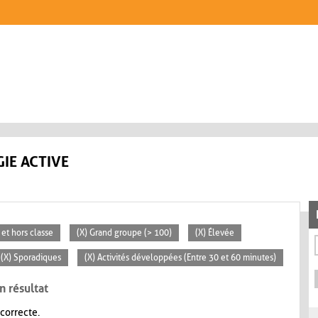
IE ACTIVE
 et hors classe
(X) Grand groupe (> 100)
(X) Élevée
(X) Sporadiques
(X) Activités développées (Entre 30 et 60 minutes)
n résultat
 correcte.