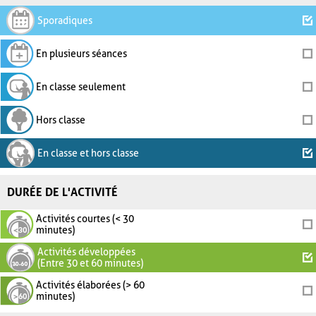
Sporadiques
En plusieurs séances
En classe seulement
Hors classe
En classe et hors classe
DURÉE DE L'ACTIVITÉ
Activités courtes (< 30
minutes)
Activités développées
(Entre 30 et 60 minutes)
Activités élaborées (> 60
minutes)