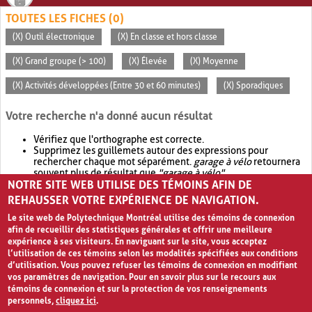
TOUTES LES FICHES (0)
(X) Outil électronique
(X) En classe et hors classe
(X) Grand groupe (> 100)
(X) Élevée
(X) Moyenne
(X) Activités développées (Entre 30 et 60 minutes)
(X) Sporadiques
Votre recherche n'a donné aucun résultat
Vérifiez que l'orthographe est correcte.
Supprimez les guillemets autour des expressions pour
rechercher chaque mot séparément.
garage à vélo
retournera
souvent plus de résultat que
"garage à vélo"
.
NOTRE SITE WEB UTILISE DES TÉMOINS AFIN DE
Envisagez d'élargir votre recherche avec
OR
.
garage OR vélo
retournera souvent plus de résultat que
garage à vélo
.
REHAUSSER VOTRE EXPÉRIENCE DE NAVIGATION.
Le site web de Polytechnique Montréal utilise des témoins de connexion
afin de recueillir des statistiques générales et offrir une meilleure
expérience à ses visiteurs. En naviguant sur le site, vous acceptez
l’utilisation de ces témoins selon les modalités spécifiées aux conditions
d’utilisation. Vous pouvez refuser les témoins de connexion en modifiant
vos paramètres de navigation. Pour en savoir plus sur le recours aux
témoins de connexion et sur la protection de vos renseignements
personnels,
cliquez ici
.
Avis de confidentialité et conditions d’utilisation