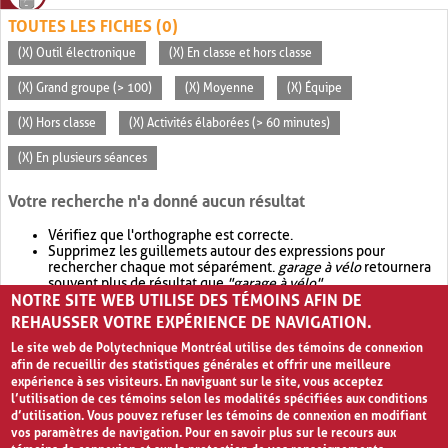
TOUTES LES FICHES (0)
(X) Outil électronique
(X) En classe et hors classe
(X) Grand groupe (> 100)
(X) Moyenne
(X) Équipe
(X) Hors classe
(X) Activités élaborées (> 60 minutes)
(X) En plusieurs séances
Votre recherche n'a donné aucun résultat
Vérifiez que l'orthographe est correcte.
Supprimez les guillemets autour des expressions pour
rechercher chaque mot séparément.
garage à vélo
retournera
souvent plus de résultat que
"garage à vélo"
.
NOTRE SITE WEB UTILISE DES TÉMOINS AFIN DE
Envisagez d'élargir votre recherche avec
OR
.
garage OR vélo
retournera souvent plus de résultat que
garage à vélo
.
REHAUSSER VOTRE EXPÉRIENCE DE NAVIGATION.
Le site web de Polytechnique Montréal utilise des témoins de connexion
afin de recueillir des statistiques générales et offrir une meilleure
expérience à ses visiteurs. En naviguant sur le site, vous acceptez
l’utilisation de ces témoins selon les modalités spécifiées aux conditions
d’utilisation. Vous pouvez refuser les témoins de connexion en modifiant
vos paramètres de navigation. Pour en savoir plus sur le recours aux