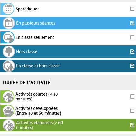
Sporadiques
En plusieurs séances
En classe seulement
Hors classe
En classe et hors classe
DURÉE DE L'ACTIVITÉ
Activités courtes (< 30
minutes)
Activités développées
(Entre 30 et 60 minutes)
Activités élaborées (> 60
minutes)