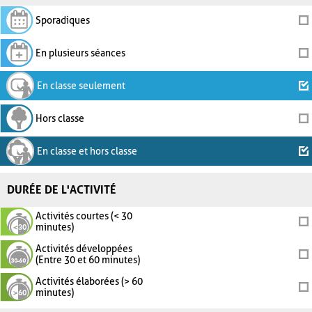
Sporadiques
En plusieurs séances
En classe seulement
Hors classe
En classe et hors classe
DURÉE DE L'ACTIVITÉ
Activités courtes (< 30
minutes)
Activités développées
(Entre 30 et 60 minutes)
Activités élaborées (> 60
minutes)