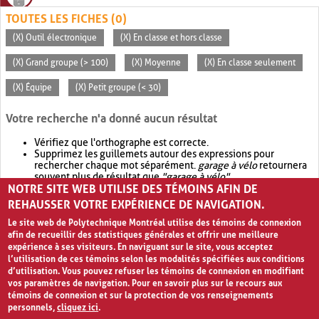
TOUTES LES FICHES (0)
(X) Outil électronique
(X) En classe et hors classe
(X) Grand groupe (> 100)
(X) Moyenne
(X) En classe seulement
(X) Équipe
(X) Petit groupe (< 30)
Votre recherche n'a donné aucun résultat
Vérifiez que l'orthographe est correcte.
Supprimez les guillemets autour des expressions pour
rechercher chaque mot séparément.
garage à vélo
retournera
souvent plus de résultat que
"garage à vélo"
.
NOTRE SITE WEB UTILISE DES TÉMOINS AFIN DE
Envisagez d'élargir votre recherche avec
OR
.
garage OR vélo
retournera souvent plus de résultat que
garage à vélo
.
REHAUSSER VOTRE EXPÉRIENCE DE NAVIGATION.
Le site web de Polytechnique Montréal utilise des témoins de connexion
afin de recueillir des statistiques générales et offrir une meilleure
expérience à ses visiteurs. En naviguant sur le site, vous acceptez
l’utilisation de ces témoins selon les modalités spécifiées aux conditions
d’utilisation. Vous pouvez refuser les témoins de connexion en modifiant
vos paramètres de navigation. Pour en savoir plus sur le recours aux
témoins de connexion et sur la protection de vos renseignements
personnels,
cliquez ici
.
Avis de confidentialité et conditions d’utilisation