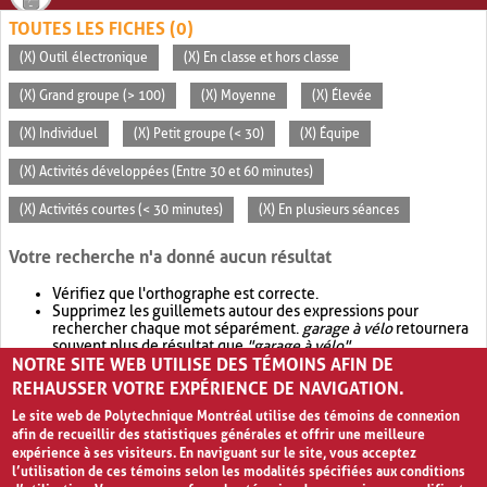
TOUTES LES FICHES (0)
(X) Outil électronique
(X) En classe et hors classe
(X) Grand groupe (> 100)
(X) Moyenne
(X) Élevée
(X) Individuel
(X) Petit groupe (< 30)
(X) Équipe
(X) Activités développées (Entre 30 et 60 minutes)
(X) Activités courtes (< 30 minutes)
(X) En plusieurs séances
Votre recherche n'a donné aucun résultat
Vérifiez que l'orthographe est correcte.
Supprimez les guillemets autour des expressions pour
rechercher chaque mot séparément.
garage à vélo
retournera
souvent plus de résultat que
"garage à vélo"
.
NOTRE SITE WEB UTILISE DES TÉMOINS AFIN DE
Envisagez d'élargir votre recherche avec
OR
.
garage OR vélo
retournera souvent plus de résultat que
garage à vélo
.
REHAUSSER VOTRE EXPÉRIENCE DE NAVIGATION.
Le site web de Polytechnique Montréal utilise des témoins de connexion
afin de recueillir des statistiques générales et offrir une meilleure
expérience à ses visiteurs. En naviguant sur le site, vous acceptez
l’utilisation de ces témoins selon les modalités spécifiées aux conditions