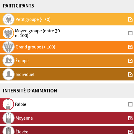
PARTICIPANTS
Petit groupe (< 30)
Moyen groupe (entre 30
et 100)
Grand groupe (> 100)
Équipe
Individuel
INTENSITÉ D'ANIMATION
Faible
Moyenne
Élevée