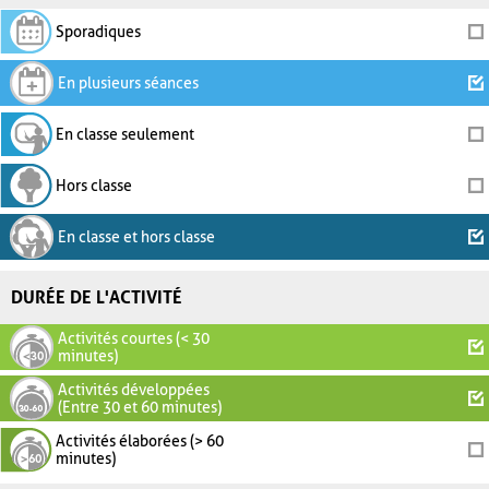
Sporadiques
En plusieurs séances
En classe seulement
Hors classe
En classe et hors classe
DURÉE DE L'ACTIVITÉ
Activités courtes (< 30
minutes)
Activités développées
(Entre 30 et 60 minutes)
Activités élaborées (> 60
minutes)