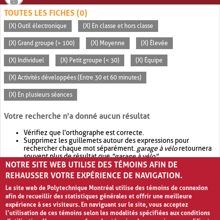
TOUTES LES FICHES (0)
(X) Outil électronique
(X) En classe et hors classe
(X) Grand groupe (> 100)
(X) Moyenne
(X) Élevée
(X) Individuel
(X) Petit groupe (< 30)
(X) Équipe
(X) Activités développées (Entre 30 et 60 minutes)
(X) En plusieurs séances
Votre recherche n'a donné aucun résultat
Vérifiez que l'orthographe est correcte.
Supprimez les guillemets autour des expressions pour
rechercher chaque mot séparément.
garage à vélo
retournera
souvent plus de résultat que
"garage à vélo"
.
NOTRE SITE WEB UTILISE DES TÉMOINS AFIN DE
Envisagez d'élargir votre recherche avec
OR
.
garage OR vélo
retournera souvent plus de résultat que
garage à vélo
.
REHAUSSER VOTRE EXPÉRIENCE DE NAVIGATION.
Le site web de Polytechnique Montréal utilise des témoins de connexion
afin de recueillir des statistiques générales et offrir une meilleure
expérience à ses visiteurs. En naviguant sur le site, vous acceptez
l’utilisation de ces témoins selon les modalités spécifiées aux conditions