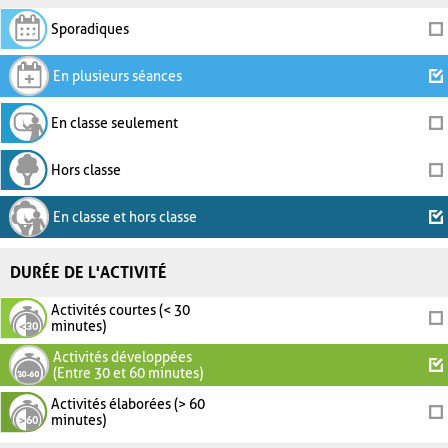
Sporadiques
En plusieurs séances
En classe seulement
Hors classe
En classe et hors classe
DURÉE DE L'ACTIVITÉ
Activités courtes (< 30
minutes)
Activités développées
(Entre 30 et 60 minutes)
Activités élaborées (> 60
minutes)