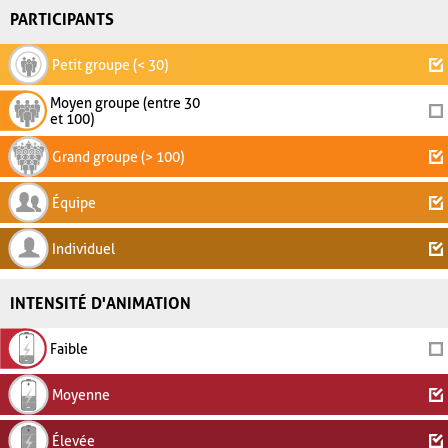
PARTICIPANTS
Petit groupe (< 30)
Moyen groupe (entre 30
et 100)
Grand groupe (> 100)
Équipe
Individuel
INTENSITÉ D'ANIMATION
Faible
Moyenne
Élevée