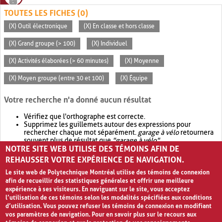
TOUTES LES FICHES (0)
(X) Outil électronique
(X) En classe et hors classe
(X) Grand groupe (> 100)
(X) Individuel
(X) Activités élaborées (> 60 minutes)
(X) Moyenne
(X) Moyen groupe (entre 30 et 100)
(X) Équipe
Votre recherche n'a donné aucun résultat
Vérifiez que l'orthographe est correcte.
Supprimez les guillemets autour des expressions pour
rechercher chaque mot séparément.
garage à vélo
retournera
souvent plus de résultat que
"garage à vélo"
.
NOTRE SITE WEB UTILISE DES TÉMOINS AFIN DE
Envisagez d'élargir votre recherche avec
OR
.
garage OR vélo
retournera souvent plus de résultat que
garage à vélo
.
REHAUSSER VOTRE EXPÉRIENCE DE NAVIGATION.
Le site web de Polytechnique Montréal utilise des témoins de connexion
afin de recueillir des statistiques générales et offrir une meilleure
expérience à ses visiteurs. En naviguant sur le site, vous acceptez
l’utilisation de ces témoins selon les modalités spécifiées aux conditions
d’utilisation. Vous pouvez refuser les témoins de connexion en modifiant
vos paramètres de navigation. Pour en savoir plus sur le recours aux