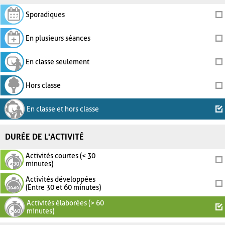
Sporadiques
En plusieurs séances
En classe seulement
Hors classe
En classe et hors classe
DURÉE DE L'ACTIVITÉ
Activités courtes (< 30
minutes)
Activités développées
(Entre 30 et 60 minutes)
Activités élaborées (> 60
minutes)