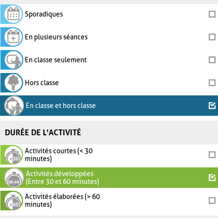
Sporadiques
En plusieurs séances
En classe seulement
Hors classe
En classe et hors classe
DURÉE DE L'ACTIVITÉ
Activités courtes (< 30
minutes)
Activités développées
(Entre 30 et 60 minutes)
Activités élaborées (> 60
minutes)