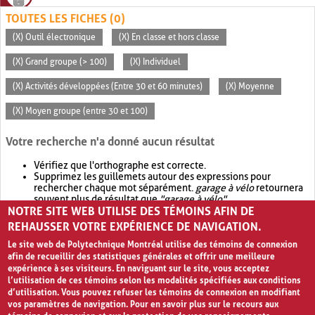
TOUTES LES FICHES (0)
(X) Outil électronique
(X) En classe et hors classe
(X) Grand groupe (> 100)
(X) Individuel
(X) Activités développées (Entre 30 et 60 minutes)
(X) Moyenne
(X) Moyen groupe (entre 30 et 100)
Votre recherche n'a donné aucun résultat
Vérifiez que l'orthographe est correcte.
Supprimez les guillemets autour des expressions pour
rechercher chaque mot séparément.
garage à vélo
retournera
souvent plus de résultat que
"garage à vélo"
.
NOTRE SITE WEB UTILISE DES TÉMOINS AFIN DE
Envisagez d'élargir votre recherche avec
OR
.
garage OR vélo
retournera souvent plus de résultat que
garage à vélo
.
REHAUSSER VOTRE EXPÉRIENCE DE NAVIGATION.
Le site web de Polytechnique Montréal utilise des témoins de connexion
afin de recueillir des statistiques générales et offrir une meilleure
expérience à ses visiteurs. En naviguant sur le site, vous acceptez
l’utilisation de ces témoins selon les modalités spécifiées aux conditions
d’utilisation. Vous pouvez refuser les témoins de connexion en modifiant
vos paramètres de navigation. Pour en savoir plus sur le recours aux