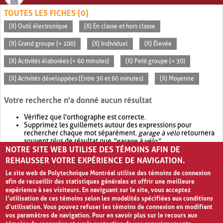
TOUTES LES FICHES (0)
(X) Outil électronique
(X) En classe et hors classe
(X) Grand groupe (> 100)
(X) Individuel
(X) Élevée
(X) Activités élaborées (> 60 minutes)
(X) Petit groupe (< 30)
(X) Activités développées (Entre 30 et 60 minutes)
(X) Moyenne
Votre recherche n'a donné aucun résultat
Vérifiez que l'orthographe est correcte.
Supprimez les guillemets autour des expressions pour
rechercher chaque mot séparément.
garage à vélo
retournera
souvent plus de résultat que
"garage à vélo"
.
NOTRE SITE WEB UTILISE DES TÉMOINS AFIN DE
Envisagez d'élargir votre recherche avec
OR
.
garage OR vélo
retournera souvent plus de résultat que
garage à vélo
.
REHAUSSER VOTRE EXPÉRIENCE DE NAVIGATION.
Le site web de Polytechnique Montréal utilise des témoins de connexion
afin de recueillir des statistiques générales et offrir une meilleure
expérience à ses visiteurs. En naviguant sur le site, vous acceptez
l’utilisation de ces témoins selon les modalités spécifiées aux conditions
d’utilisation. Vous pouvez refuser les témoins de connexion en modifiant
vos paramètres de navigation. Pour en savoir plus sur le recours aux