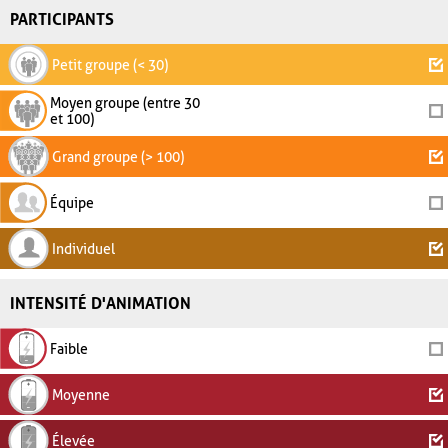
PARTICIPANTS
Petit groupe (< 30)
Moyen groupe (entre 30
et 100)
Grand groupe (> 100)
Équipe
Individuel
INTENSITÉ D'ANIMATION
Faible
Moyenne
Élevée