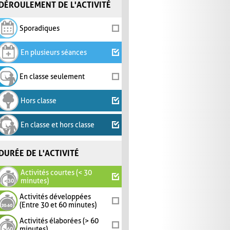
DÉROULEMENT DE L'ACTIVITÉ
Sporadiques
En plusieurs séances
En classe seulement
Hors classe
En classe et hors classe
DURÉE DE L'ACTIVITÉ
Activités courtes (< 30
minutes)
Activités développées
(Entre 30 et 60 minutes)
Activités élaborées (> 60
minutes)