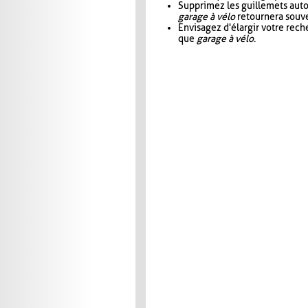
Supprimez les guillemets aut
garage à vélo
retournera souve
Envisagez d'élargir votre rec
que
garage à vélo
.