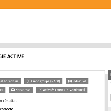
IE ACTIVE
 et hors classe
(X) Grand groupe (> 100)
(X) Individuel
ces
(X) Hors classe
(X) Activités courtes (< 30 minutes)
n résultat
 correcte.