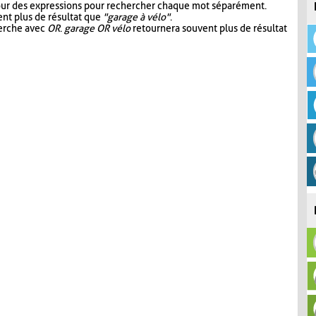
our des expressions pour rechercher chaque mot séparément.
nt plus de résultat que
"garage à vélo"
.
herche avec
OR
.
garage OR vélo
retournera souvent plus de résultat