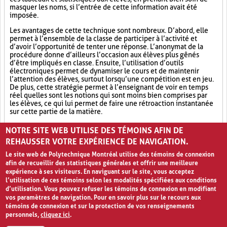
masquer les noms, si l’entrée de cette information avait été
imposée.
Les avantages de cette technique sont nombreux. D’abord, elle
permet à l’ensemble de la classe de participer à l’activité et
d’avoir l’opportunité de tenter une réponse. L’anonymat de la
procédure donne d’ailleurs l’occasion aux élèves plus gênés
d’être impliqués en classe. Ensuite, l’utilisation d’outils
électroniques permet de dynamiser le cours et de maintenir
l’attention des élèves, surtout lorsqu’une compétition est en jeu.
De plus, cette stratégie permet à l’enseignant de voir en temps
réel quelles sont les notions qui sont moins bien comprises par
les élèves, ce qui lui permet de faire une rétroaction instantanée
sur cette partie de la matière.
Outil électronique (4)
Socialisation (8)
Ludification (9)
NOTRE SITE WEB UTILISE DES TÉMOINS AFIN DE
REHAUSSER VOTRE EXPÉRIENCE DE NAVIGATION.
Le site web de Polytechnique Montréal utilise des témoins de connexion
afin de recueillir des statistiques générales et offrir une meilleure
expérience à ses visiteurs. En naviguant sur le site, vous acceptez
l’utilisation de ces témoins selon les modalités spécifiées aux conditions
d’utilisation. Vous pouvez refuser les témoins de connexion en modifiant
vos paramètres de navigation. Pour en savoir plus sur le recours aux
témoins de connexion et sur la protection de vos renseignements
personnels,
cliquez ici
.
Avis de confidentialité et conditions d’utilisation