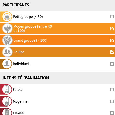
PARTICIPANTS
Petit groupe (< 30)
Moyen groupe (entre 30
et 100)
Grand groupe (> 100)
Équipe
Individuel
INTENSITÉ D'ANIMATION
Faible
Moyenne
Élevée