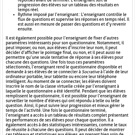
réponses avant de terminer. L’enseignant suit la
progression des élèves sur un tableau des résultats en
temps réel.
Rythme imposé par l’enseignant : L’enseignant contrôle le
flux de questions et supervise les réponses en temps réel. Il
est aussi en mesure de passer des questions et d’y revenir
ensuite.
Il est également possible pour l’enseignant de fixer d’autres
paramètres intéressants pour son questionnaire. Notamment, il
peut imposer, ou non, aux élèves d’inscrire leur nom, il peut
décider d’afficher le pointage final, ou non, et il peut aussi ne
permettre qu’une seule tentative de réponse à ses élèves pour
chacune des questions. Une fois tous ces paramètres
sélectionnés, l’enseignant rend le questionnaire disponible et
demande à ses élèves de se connecter à
Socrative
à l’aide de leur
ordinateur portable, leur tablette ou encore leur téléphone
intelligent. Au moment de se connecter, les élèves doivent
inscrire le nom de la classe virtuelle créée par l’enseignant à
laquelle le questionnaire a été identifié. Pendant que les élèves
remplissent le questionnaire, il est possible pour l’enseignant de
surveiller le nombre d’élèves qui ont répondu à telle ou telle
question. Ainsi, il peut suivre leur progression et mieux gérer le
temps de l’activité. Une fois le questionnaire terminé,
l’enseignant a accès à un tableau de résultats complet présentant
les performances de ses élèves pour chaque question. Il a
également accès à des statistiques intéressantes, comme le taux
de réussite à chacune des questions. Il peut décider de montrer
ces tableaux et statistiques aux élèves, en prenant bien soin de