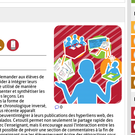
 demander aux élèves de
aider à intégrer leurs
e utilisé de manière
enter et synthétiser les
s leçons. Les
s la forme de
re chronologique inversé,
0
lus récente apparaît
peuvent intégrer à leurs publications des hyperliens web, des
lados. Cet outil permet non seulement le partage rapide des
c l'enseignant, mais il encourage aussi l'interaction entre les
st possible de prévoir une section de commentaires à la fin de
'enseignant que les élèves peuvent écrire des rétroactions sous