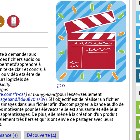
ste à demander aux
 des fichiers audio ou
r permet d'apprendre à
n texte clair et concis, à
 ou vidéo et à être de
urs logiciels de
acity
0
Vegas
re.com/fr-ca/
) et GarageBand,
pour les
Mac
seulement
garageband/id408709785
). Si l'objectif est de réaliser un fichier
es images dans leur fichier afin d'accompagner la bande audio de
ès motivante pour les élèves car elle est amusante et elle leur
 apprentissages. De plus, elle mène à la création d'un produit
lement très fiers et qu'ils ont envie de partager avec leurs
s.
mance (3)
Découverte (4)