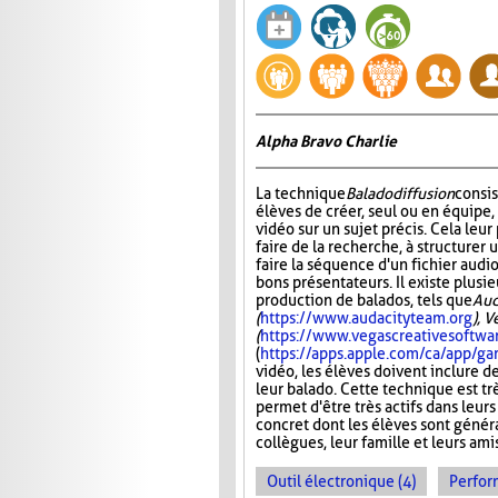
Alpha Bravo Charlie
La technique
Baladodiffusion
consi
élèves de créer, seul ou en équipe,
vidéo sur un sujet précis. Cela leu
faire de la recherche, à structurer u
faire la séquence d'un fichier audio
bons présentateurs. Il existe plusie
production de balados, tels que
Aud
(
https://www.audacityteam.org
), 
(
https://www.vegascreativesoftwa
(
https://apps.apple.com/ca/app/
vidéo, les élèves doivent inclure d
leur balado. Cette technique est tr
permet d'être très actifs dans leurs
concret dont les élèves sont généra
collègues, leur famille et leurs ami
Outil électronique (4)
Perfor