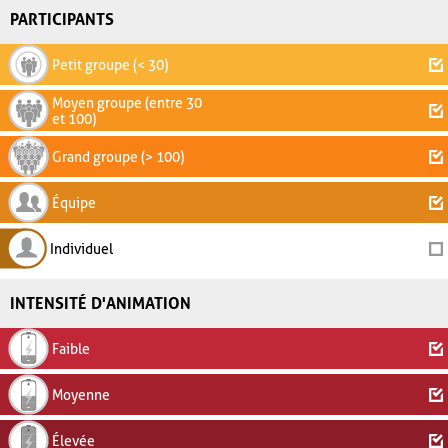
PARTICIPANTS
Petit groupe (< 30)
Moyen groupe (entre 30
et 100)
Grand groupe (> 100)
Équipe
Individuel
INTENSITÉ D'ANIMATION
Faible
Moyenne
Élevée