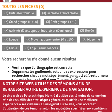
TOUTES LES FICHES (0)
(X) Outil électronique
(X) En classe et hors classe
(X) Grand groupe (> 100)
(X) Petit groupe (< 30)
(X) Activités développées (Entre 30 et 60 minutes)
(X) Élevée
(X) Équipe
(X) Moyen groupe (entre 30 et 100)
(X) Moyenne
(X) Faible
(X) En plusieurs séances
Votre recherche n'a donné aucun résultat
Vérifiez que l'orthographe est correcte.
Supprimez les guillemets autour des expressions pour
rechercher chaque mot séparément.
garage à vélo
retournera
souvent plus de résultat que
"garage à vélo"
.
NOTRE SITE WEB UTILISE DES TÉMOINS AFIN DE
Envisagez d'élargir votre recherche avec
OR
.
garage OR vélo
retournera souvent plus de résultat que
garage à vélo
.
REHAUSSER VOTRE EXPÉRIENCE DE NAVIGATION.
Le site web de Polytechnique Montréal utilise des témoins de connexion
afin de recueillir des statistiques générales et offrir une meilleure
expérience à ses visiteurs. En naviguant sur le site, vous acceptez
l’utilisation de ces témoins selon les modalités spécifiées aux conditions