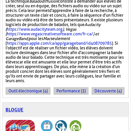
La technique
Baladodiffusion
consiste à demander aux élèves de
créer, seul ou en équipe, des fichiers audio ou vidéo sur un sujet
précis. Cela leur permet d'apprendre à faire de la recherche, à
structurer un texte clair et concis, à faire la séquence d'un fichier
audio ou vidéo et à être de bons présentateurs. Il existe plusieurs
logiciels de production de balados, tels que
Audacity
(
https://www.audacityteam.org
), Vegas
(
https://www.vegascreativesoftware.com/fr-ca/
) et
GarageBand,
pour les
Mac
seulement
(
https://apps.apple.com/ca/app/garageband/id408709785
). Si
l'objectif est de réaliser un fichier vidéo, les élèves doivent
inclure des images dans leur fichier afin d'accompagner la bande
audio de leur balado. Cette technique est très motivante pour les
élèves car elle est amusante et elle leur permet d'être très actifs
dans leurs apprentissages. De plus, elle mène à la création d'un
produit concret dont les élèves sont généralement très fiers et
qu'ils ont envie de partager avec leurs collègues, leur famille et
leurs amis.
Outil électronique (4)
Performance (3)
Découverte (4)
BLOGUE