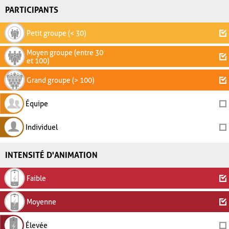
PARTICIPANTS
Petit groupe (< 30)
Moyen groupe (entre 30
et 100)
Grand groupe (> 100)
Équipe
Individuel
INTENSITÉ D'ANIMATION
Faible
Moyenne
Élevée