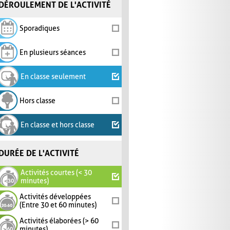
DÉROULEMENT DE L'ACTIVITÉ
Sporadiques
En plusieurs séances
En classe seulement
Hors classe
En classe et hors classe
DURÉE DE L'ACTIVITÉ
Activités courtes (< 30
minutes)
Activités développées
(Entre 30 et 60 minutes)
Activités élaborées (> 60
minutes)