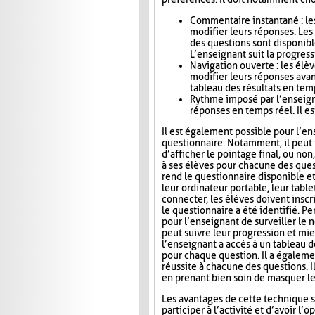
Commentaire instantané : le
modifier leurs réponses. Le
des questions sont disponibl
L’enseignant suit la progress
Navigation ouverte : les élè
modifier leurs réponses avan
tableau des résultats en tem
Rythme imposé par l’enseigna
réponses en temps réel. Il es
Il est également possible pour l’en
questionnaire. Notamment, il peut i
d’afficher le pointage final, ou no
à ses élèves pour chacune des ques
rend le questionnaire disponible e
leur ordinateur portable, leur tab
connecter, les élèves doivent inscri
le questionnaire a été identifié. Pe
pour l’enseignant de surveiller le n
peut suivre leur progression et mie
l’enseignant a accès à un tableau 
pour chaque question. Il a égaleme
réussite à chacune des questions. I
en prenant bien soin de masquer le
Les avantages de cette technique s
participer à l’activité et d’avoir 