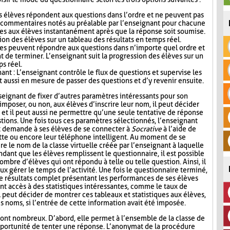
s élèves répondent aux questions dans l’ordre et ne peuvent pas
s commentaires notés au préalable par l’enseignant pour chacune
es aux élèves instantanément après que la réponse soit soumise.
ion des élèves sur un tableau des résultats en temps réel.
ves peuvent répondre aux questions dans n’importe quel ordre et
t de terminer. L’enseignant suit la progression des élèves sur un
ps réel.
nt : L’enseignant contrôle le flux de questions et supervise les
t aussi en mesure de passer des questions et d’y revenir ensuite.
seignant de fixer d’autres paramètres intéressants pour son
mposer, ou non, aux élèves d’inscrire leur nom, il peut décider
n, et il peut aussi ne permettre qu’une seule tentative de réponse
tions. Une fois tous ces paramètres sélectionnés, l’enseignant
t demande à ses élèves de se connecter à
Socrative
à l’aide de
lette ou encore leur téléphone intelligent. Au moment de se
re le nom de la classe virtuelle créée par l’enseignant à laquelle
ndant que les élèves remplissent le questionnaire, il est possible
ombre d’élèves qui ont répondu à telle ou telle question. Ainsi, il
ux gérer le temps de l’activité. Une fois le questionnaire terminé,
de résultats complet présentant les performances de ses élèves
nt accès à des statistiques intéressantes, comme le taux de
l peut décider de montrer ces tableaux et statistiques aux élèves,
s noms, si l’entrée de cette information avait été imposée.
ont nombreux. D’abord, elle permet à l’ensemble de la classe de
l’opportunité de tenter une réponse. L’anonymat de la procédure