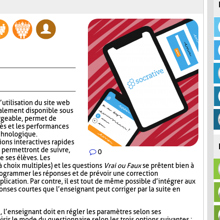
’utilisation du site web
alement disponible sous
rgeable, permet de
ès et les performances
echnologique.
ions interactives rapides
 permettront de suivre,
0
e ses élèves. Les
 choix multiples) et les questions
Vrai ou Faux
se prêtent bien à
 programmer les réponses et de prévoir une correction
lication. Par contre, il est tout de même possible d’intégrer aux
nses courtes que l’enseignant peut corriger par la suite en
i, l’enseignant doit en régler les paramètres selon ses
sir le mode du questionnaire selon les trois options suivantes :