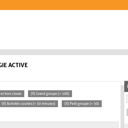
IE ACTIVE
 et hors classe
(X) Grand groupe (> 100)
(X) Activités courtes (< 30 minutes)
(X) Petit groupe (< 30)