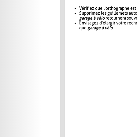
Vérifiez que l'orthographe est
Supprimez les guillemets aut
garage à vélo
retournera souve
Envisagez d'élargir votre rec
que
garage à vélo
.