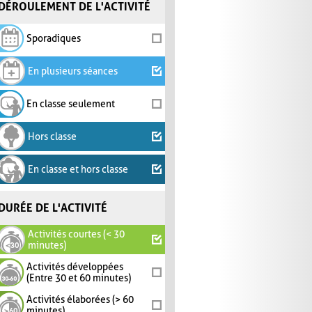
DÉROULEMENT DE L'ACTIVITÉ
Sporadiques
En plusieurs séances
En classe seulement
Hors classe
En classe et hors classe
DURÉE DE L'ACTIVITÉ
Activités courtes (< 30
minutes)
Activités développées
(Entre 30 et 60 minutes)
Activités élaborées (> 60
minutes)