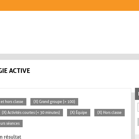
IE ACTIVE
 et hors classe
(X) Grand groupe (> 100)
(X) Activités courtes (< 30 minutes)
(X) Équipe
(X) Hors classe
eurs séances
n résultat