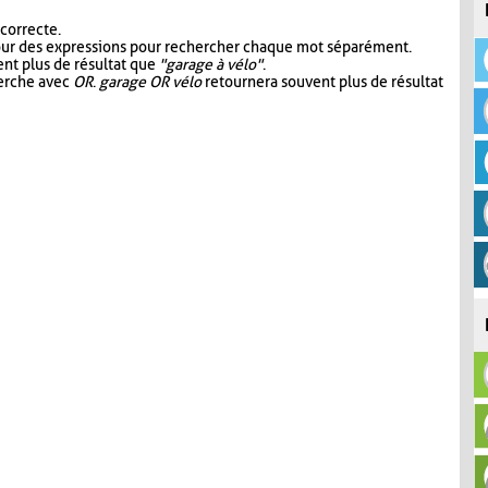
 correcte.
our des expressions pour rechercher chaque mot séparément.
nt plus de résultat que
"garage à vélo"
.
herche avec
OR
.
garage OR vélo
retournera souvent plus de résultat