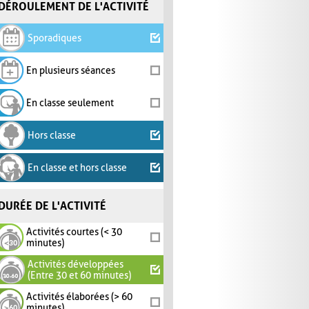
DÉROULEMENT DE L'ACTIVITÉ
Sporadiques
En plusieurs séances
En classe seulement
Hors classe
En classe et hors classe
DURÉE DE L'ACTIVITÉ
Activités courtes (< 30
minutes)
Activités développées
(Entre 30 et 60 minutes)
Activités élaborées (> 60
minutes)