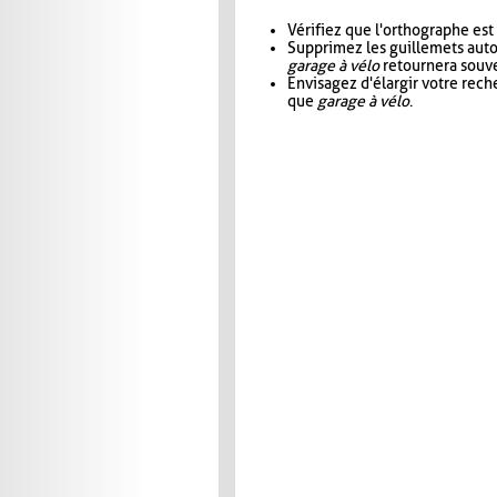
Vérifiez que l'orthographe est
Supprimez les guillemets aut
garage à vélo
retournera souve
Envisagez d'élargir votre rec
que
garage à vélo
.