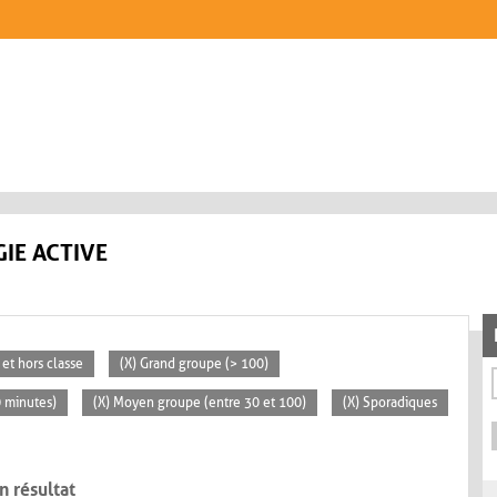
IE ACTIVE
 et hors classe
(X) Grand groupe (> 100)
0 minutes)
(X) Moyen groupe (entre 30 et 100)
(X) Sporadiques
n résultat