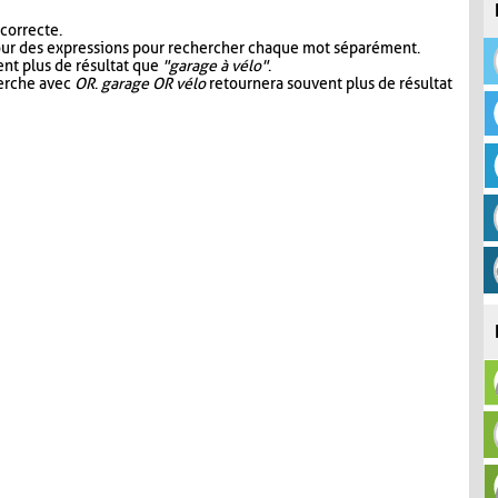
 correcte.
our des expressions pour rechercher chaque mot séparément.
nt plus de résultat que
"garage à vélo"
.
herche avec
OR
.
garage OR vélo
retournera souvent plus de résultat