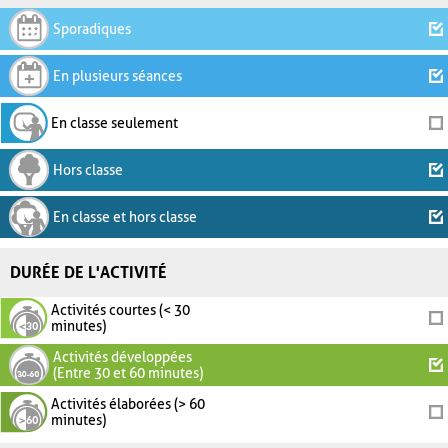
Sporadiques
En plusieurs séances
En classe seulement
Hors classe
En classe et hors classe
DURÉE DE L'ACTIVITÉ
Activités courtes (< 30
minutes)
Activités développées
(Entre 30 et 60 minutes)
Activités élaborées (> 60
minutes)