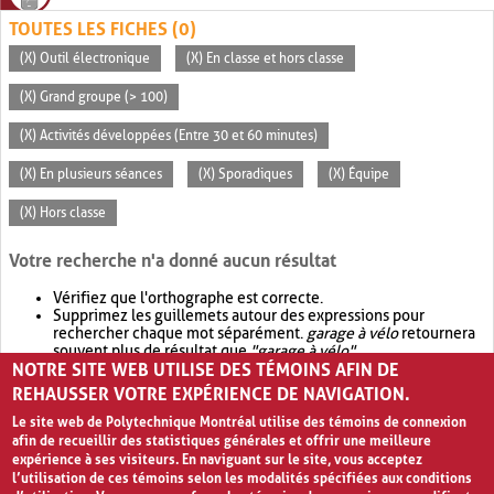
TOUTES LES FICHES (0)
(X) Outil électronique
(X) En classe et hors classe
(X) Grand groupe (> 100)
(X) Activités développées (Entre 30 et 60 minutes)
(X) En plusieurs séances
(X) Sporadiques
(X) Équipe
(X) Hors classe
Votre recherche n'a donné aucun résultat
Vérifiez que l'orthographe est correcte.
Supprimez les guillemets autour des expressions pour
rechercher chaque mot séparément.
garage à vélo
retournera
souvent plus de résultat que
"garage à vélo"
.
NOTRE SITE WEB UTILISE DES TÉMOINS AFIN DE
Envisagez d'élargir votre recherche avec
OR
.
garage OR vélo
retournera souvent plus de résultat que
garage à vélo
.
REHAUSSER VOTRE EXPÉRIENCE DE NAVIGATION.
Le site web de Polytechnique Montréal utilise des témoins de connexion
afin de recueillir des statistiques générales et offrir une meilleure
expérience à ses visiteurs. En naviguant sur le site, vous acceptez
l’utilisation de ces témoins selon les modalités spécifiées aux conditions