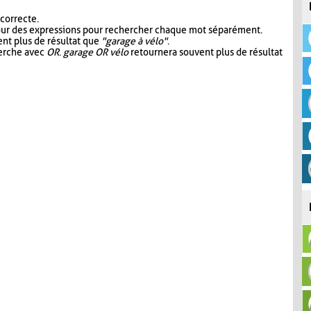
 correcte.
our des expressions pour rechercher chaque mot séparément.
nt plus de résultat que
"garage à vélo"
.
herche avec
OR
.
garage OR vélo
retournera souvent plus de résultat