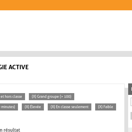
IE ACTIVE
 et hors classe
(X) Grand groupe (> 100)
0 minutes)
(X) Élevée
(X) En classe seulement
(X) Faible
n résultat