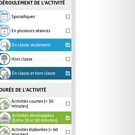
DÉROULEMENT DE L'ACTIVITÉ
Sporadiques
En plusieurs séances
En classe seulement
Hors classe
En classe et hors classe
DURÉE DE L'ACTIVITÉ
Activités courtes (< 30
minutes)
Activités développées
(Entre 30 et 60 minutes)
Activités élaborées (> 60
minutes)