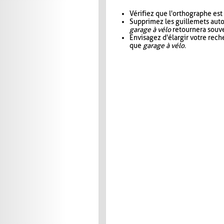
Vérifiez que l'orthographe est
Supprimez les guillemets aut
garage à vélo
retournera souve
Envisagez d'élargir votre rec
que
garage à vélo
.