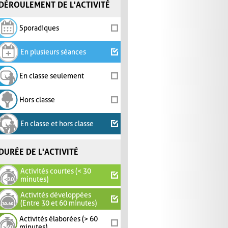
DÉROULEMENT DE L'ACTIVITÉ
Sporadiques
En plusieurs séances
En classe seulement
Hors classe
En classe et hors classe
DURÉE DE L'ACTIVITÉ
Activités courtes (< 30
minutes)
Activités développées
(Entre 30 et 60 minutes)
Activités élaborées (> 60
minutes)