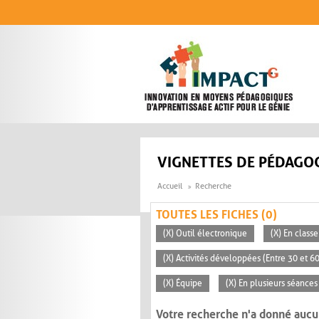
Aller au contenu principal
VIGNETTES DE PÉDAGOG
Accueil
Recherche
TOUTES LES FICHES (0)
(X) Outil électronique
(X) En classe
(X) Activités développées (Entre 30 et 6
(X) Équipe
(X) En plusieurs séances
Votre recherche n'a donné aucu