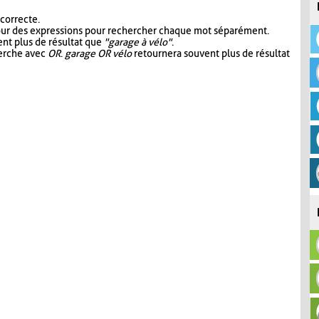
 correcte.
our des expressions pour rechercher chaque mot séparément.
nt plus de résultat que
"garage à vélo"
.
herche avec
OR
.
garage OR vélo
retournera souvent plus de résultat