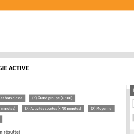
IE ACTIVE
 et hors classe
(X) Grand groupe (> 100)
0 minutes)
(X) Activités courtes (< 30 minutes)
(X) Moyenne
n résultat