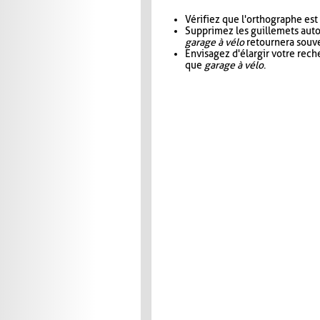
Vérifiez que l'orthographe est
Supprimez les guillemets aut
garage à vélo
retournera souve
Envisagez d'élargir votre rec
que
garage à vélo
.