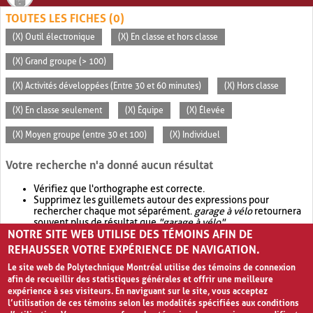
TOUTES LES FICHES (0)
(X) Outil électronique
(X) En classe et hors classe
(X) Grand groupe (> 100)
(X) Activités développées (Entre 30 et 60 minutes)
(X) Hors classe
(X) En classe seulement
(X) Équipe
(X) Élevée
(X) Moyen groupe (entre 30 et 100)
(X) Individuel
Votre recherche n'a donné aucun résultat
Vérifiez que l'orthographe est correcte.
Supprimez les guillemets autour des expressions pour
rechercher chaque mot séparément.
garage à vélo
retournera
souvent plus de résultat que
"garage à vélo"
.
NOTRE SITE WEB UTILISE DES TÉMOINS AFIN DE
Envisagez d'élargir votre recherche avec
OR
.
garage OR vélo
retournera souvent plus de résultat que
garage à vélo
.
REHAUSSER VOTRE EXPÉRIENCE DE NAVIGATION.
Le site web de Polytechnique Montréal utilise des témoins de connexion
afin de recueillir des statistiques générales et offrir une meilleure
expérience à ses visiteurs. En naviguant sur le site, vous acceptez
l’utilisation de ces témoins selon les modalités spécifiées aux conditions