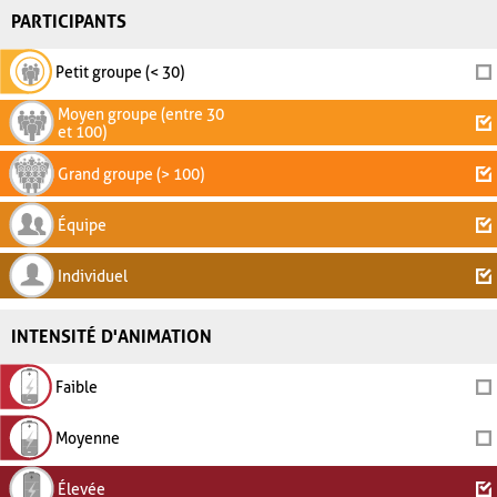
PARTICIPANTS
Petit groupe (< 30)
Moyen groupe (entre 30
et 100)
Grand groupe (> 100)
Équipe
Individuel
INTENSITÉ D'ANIMATION
Faible
Moyenne
Élevée