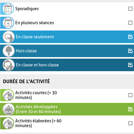
Sporadiques
En plusieurs séances
En classe seulement
Hors classe
En classe et hors classe
DURÉE DE L'ACTIVITÉ
Activités courtes (< 30
minutes)
Activités développées
(Entre 30 et 60 minutes)
Activités élaborées (> 60
minutes)