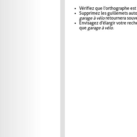
Vérifiez que l'orthographe est
Supprimez les guillemets aut
garage à vélo
retournera souve
Envisagez d'élargir votre rec
que
garage à vélo
.