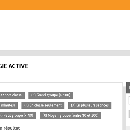
IE ACTIVE
 et hors classe
(X) Grand groupe (> 100)
0 minutes)
(X) En classe seulement
(X) En plusieurs séances
X) Petit groupe (< 30)
(X) Moyen groupe (entre 30 et 100)
n résultat