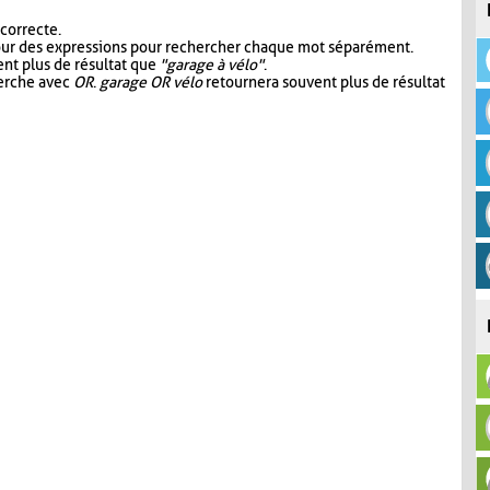
 correcte.
our des expressions pour rechercher chaque mot séparément.
nt plus de résultat que
"garage à vélo"
.
herche avec
OR
.
garage OR vélo
retournera souvent plus de résultat