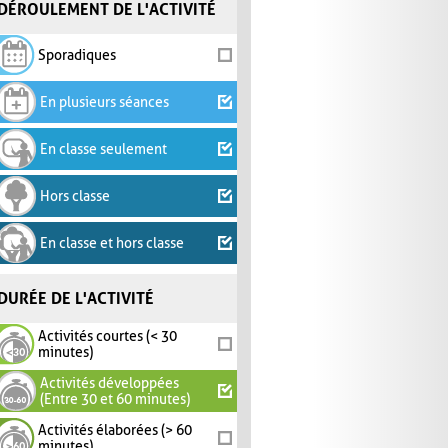
DÉROULEMENT DE L'ACTIVITÉ
Sporadiques
En plusieurs séances
En classe seulement
Hors classe
En classe et hors classe
DURÉE DE L'ACTIVITÉ
Activités courtes (< 30
minutes)
Activités développées
(Entre 30 et 60 minutes)
Activités élaborées (> 60
minutes)