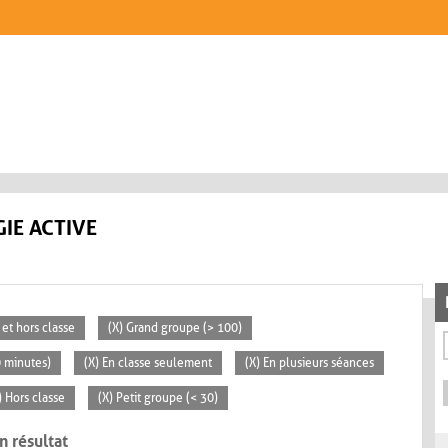
IE ACTIVE
 et hors classe
(X) Grand groupe (> 100)
0 minutes)
(X) En classe seulement
(X) En plusieurs séances
) Hors classe
(X) Petit groupe (< 30)
n résultat