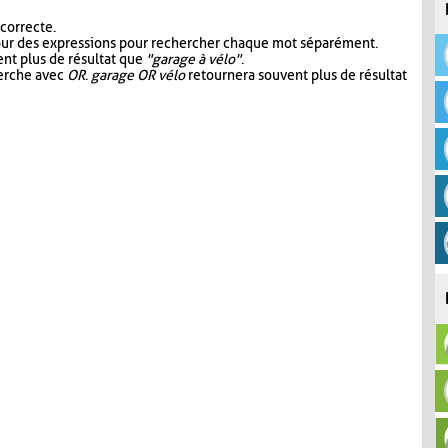
 correcte.
our des expressions pour rechercher chaque mot séparément.
nt plus de résultat que
"garage à vélo"
.
herche avec
OR
.
garage OR vélo
retournera souvent plus de résultat