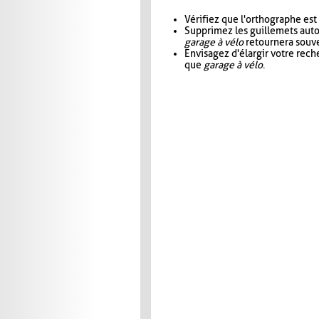
Vérifiez que l'orthographe est
Supprimez les guillemets aut
garage à vélo
retournera souve
Envisagez d'élargir votre rec
que
garage à vélo
.