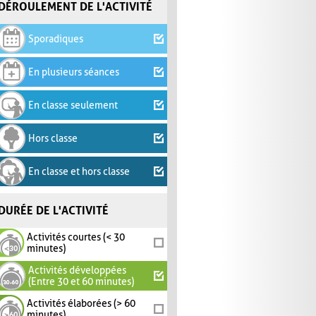
DÉROULEMENT DE L'ACTIVITÉ
Sporadiques
En plusieurs séances
En classe seulement
Hors classe
En classe et hors classe
DURÉE DE L'ACTIVITÉ
Activités courtes (< 30
minutes)
Activités développées
(Entre 30 et 60 minutes)
Activités élaborées (> 60
minutes)