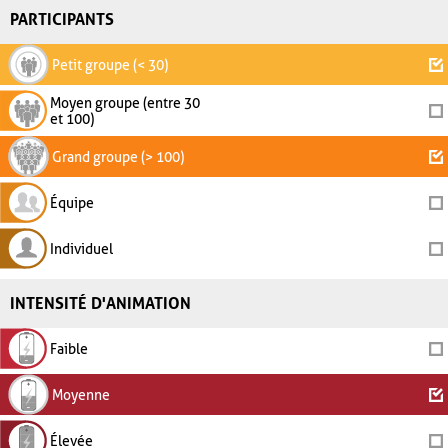
PARTICIPANTS
Petit groupe (< 30)
Moyen groupe (entre 30
et 100)
Grand groupe (> 100)
Équipe
Individuel
INTENSITÉ D'ANIMATION
Faible
Moyenne
Élevée