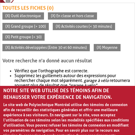
TOUTES LES FICHES (0)
(X) Outil électronique
(X) En classe et hors classe
(X) Grand groupe (> 100)
(X) Activités courtes (< 30 minutes)
(X) Petit groupe (< 30)
(X) Activités développées (Entre 30 et 60 minutes)
(X) Moyenne
Votre recherche n'a donné aucun résultat
Vérifiez que l'orthographe est correcte.
Supprimez les guillemets autour des expressions pour
rechercher chaque mot séparément.
garage à vélo
retournera
souvent plus de résultat que
"garage à vélo"
.
NOTRE SITE WEB UTILISE DES TÉMOINS AFIN DE
Envisagez d'élargir votre recherche avec
OR
.
garage OR vélo
retournera souvent plus de résultat que
garage à vélo
.
REHAUSSER VOTRE EXPÉRIENCE DE NAVIGATION.
Le site web de Polytechnique Montréal utilise des témoins de connexion
afin de recueillir des statistiques générales et offrir une meilleure
expérience à ses visiteurs. En naviguant sur le site, vous acceptez
l’utilisation de ces témoins selon les modalités spécifiées aux conditions
d’utilisation. Vous pouvez refuser les témoins de connexion en modifiant
vos paramètres de navigation. Pour en savoir plus sur le recours aux