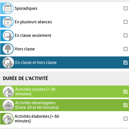
Sporadiques
En plusieurs séances
En classe seulement
Hors classe
En classe et hors classe
DURÉE DE L'ACTIVITÉ
Activités courtes (< 30
minutes)
Activités développées
(Entre 30 et 60 minutes)
Activités élaborées (> 60
minutes)